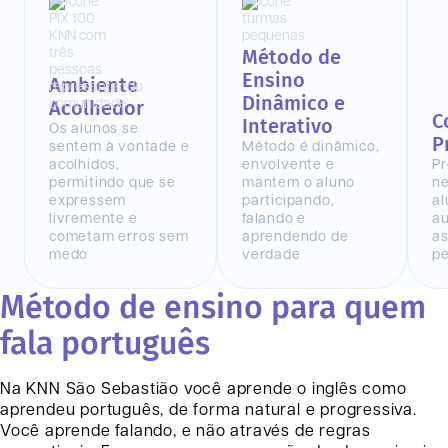
Método de
Ensino
Ambiente
Dinâmico e
Acolhedor
C
Interativo
Os alunos se
P
sentem à vontade e
Método é dinâmico,
acolhidos,
envolvente e
Pr
permitindo que se
mantem o aluno
n
expressem
participando,
al
livremente e
falando e
au
cometam erros sem
aprendendo de
as
medo
verdade
pe
Método de ensino para quem
fala português
Na KNN
São Sebastião
você aprende o inglês como
aprendeu português, de forma natural e progressiva.
Você aprende falando, e não através de regras