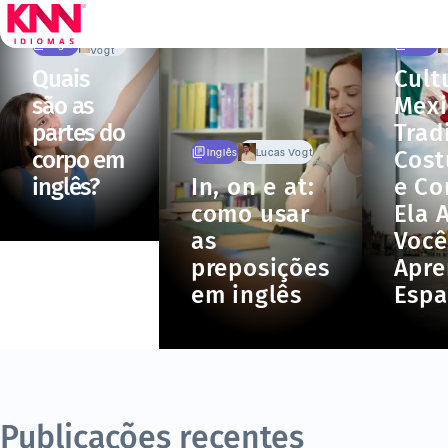
Lucas
Inglês
Dicas
Vogt
Quais
Cult
são as
Mexi
partes do
Trad
corpo em
Cos
Inglês
Lucas Vogt
inglês?
In, on e at:
e C
como usar
Ela 
as
Você
preposições
Apre
em inglês
Esp
Publicações recentes