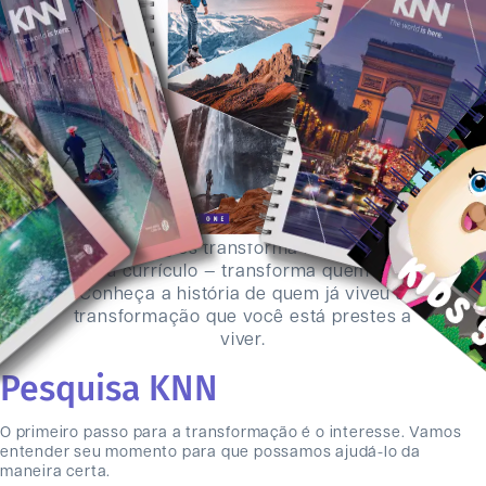
O inglês vai transformar sua
vida
Aprender inglês transforma muito mais do
que seu currículo — transforma quem você é.
Conheça a história de quem já viveu a
transformação que você está prestes a
viver.
Pesquisa KNN
O primeiro passo para a transformação é o interesse. Vamos
entender seu momento para que possamos ajudá-lo da
maneira certa.