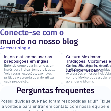
Conecte-se com o
mundo no nosso blog
Acessar blog
In, on e at: como usar as
Cultura Mexicana:
preposições em inglês
Tradições, Costumes 
Como Ela Ajuda Você 
Entenda como usar in, on e at em
Conheça a cultura mexicana, 
inglês para indicar tempo e lugar.
tradições, costumes, comidas
Aprender Espanho
Veja regras, exceções, exemplos
expressões em espanhol. Veja
práticos e aprenda quando utilizar
como o México pode ajudar v
cada preposição.
aprender o idioma.
Perguntas frequentes
Possui dúvidas que não foram respondidas aqui? Fique
à vontade para entrar em contato com nossa equipe e