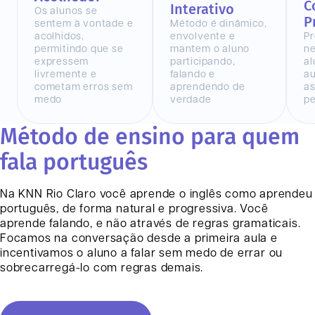
C
Interativo
Os alunos se
P
sentem à vontade e
Método é dinâmico,
acolhidos,
envolvente e
Pr
permitindo que se
mantem o aluno
n
expressem
participando,
al
livremente e
falando e
au
cometam erros sem
aprendendo de
as
medo
verdade
pe
Método de ensino para quem
fala português
Na KNN
Rio Claro
você aprende o inglês como aprendeu
português, de forma natural e progressiva. Você
aprende falando, e não através de regras gramaticais.
Focamos na conversação desde a primeira aula e
incentivamos o aluno a falar sem medo de errar ou
sobrecarregá-lo com regras demais.