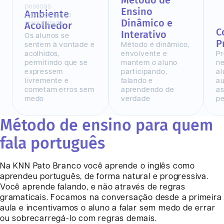
Método de
Ensino
Ambiente
Dinâmico e
Acolhedor
C
Interativo
Os alunos se
P
sentem à vontade e
Método é dinâmico,
acolhidos,
envolvente e
Pr
permitindo que se
mantem o aluno
n
expressem
participando,
al
livremente e
falando e
au
cometam erros sem
aprendendo de
as
medo
verdade
pe
Método de ensino para quem
fala português
Na KNN
Pato Branco
você aprende o inglês como
aprendeu português, de forma natural e progressiva.
Você aprende falando, e não através de regras
gramaticais. Focamos na conversação desde a primeira
aula e incentivamos o aluno a falar sem medo de errar
ou sobrecarregá-lo com regras demais.