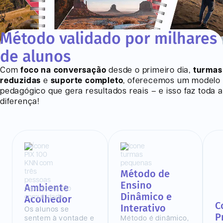
Método validado por milhares
de alunos
Com
foco na conversação
desde o primeiro dia,
turmas
reduzidas
e
suporte completo
, oferecemos um modelo
pedagógico que gera resultados reais – e isso faz toda a
diferença!
Método de
Ensino
Ambiente
Dinâmico e
Acolhedor
C
Interativo
Os alunos se
P
sentem à vontade e
Método é dinâmico,