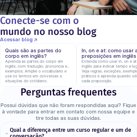
Conecte-se com o
mundo no nosso blog
Acessar blog
Quais são as partes do
In, on e at: como usar 
corpo em inglês?
preposições em inglês
Aprenda as partes do corpo em
Entenda como usar in, on e a
inglês, com tradução, pronúncia e
inglês para indicar tempo e lug
exemplos. Amplie o vocabulário e
Veja regras, exceções, exempl
use os termos em conversas e
práticos e aprenda quando util
situações do cotidiano.
cada preposição.
Perguntas frequentes
Possui dúvidas que não foram respondidas aqui? Fique
à vontade para entrar em contato com nossa equipe e
tire todas as suas dúvidas.
Qual a diferença entre um curso regular e um de
conversação?