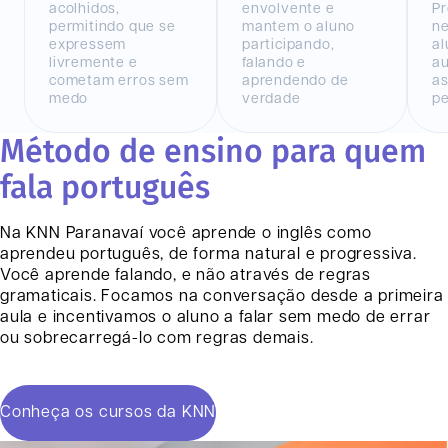
acolhidos,
envolvente e
Pr
permitindo que se
mantem o aluno
n
expressem
participando,
al
livremente e
falando e
au
cometam erros sem
aprendendo de
as
medo
verdade
pe
Método de ensino para quem
fala português
Na KNN
Paranavaí
você aprende o inglês como
aprendeu português, de forma natural e progressiva.
Você aprende falando, e não através de regras
gramaticais. Focamos na conversação desde a primeira
aula e incentivamos o aluno a falar sem medo de errar
ou sobrecarregá-lo com regras demais.
Conheça os cursos da KNN