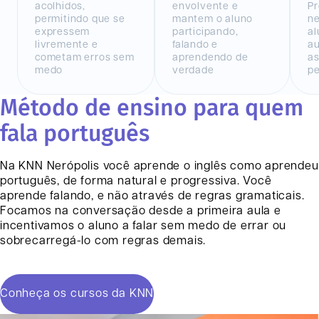
acolhidos,
envolvente e
Pr
permitindo que se
mantem o aluno
n
expressem
participando,
al
livremente e
falando e
au
cometam erros sem
aprendendo de
as
medo
verdade
pe
Método de ensino para quem
fala português
Na KNN
Nerópolis
você aprende o inglês como aprendeu
português, de forma natural e progressiva. Você
aprende falando, e não através de regras gramaticais.
Focamos na conversação desde a primeira aula e
incentivamos o aluno a falar sem medo de errar ou
sobrecarregá-lo com regras demais.
Conheça os cursos da KNN