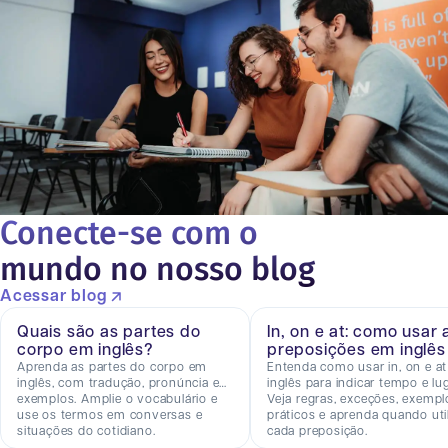
Conecte-se com o
mundo no nosso blog
Acessar blog
Quais são as partes do
In, on e at: como usar 
corpo em inglês?
preposições em inglês
Aprenda as partes do corpo em
Entenda como usar in, on e a
inglês, com tradução, pronúncia e
inglês para indicar tempo e lug
exemplos. Amplie o vocabulário e
Veja regras, exceções, exempl
use os termos em conversas e
práticos e aprenda quando util
situações do cotidiano.
cada preposição.