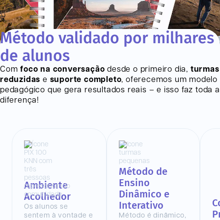
Método validado por milhares
de alunos
Com
foco na conversação
desde o primeiro dia,
turmas
reduzidas
e
suporte completo
, oferecemos um modelo
pedagógico que gera resultados reais – e isso faz toda a
diferença!
Método de
Ensino
Ambiente
Dinâmico e
Acolhedor
C
Interativo
Os alunos se
P
sentem à vontade e
Método é dinâmico,