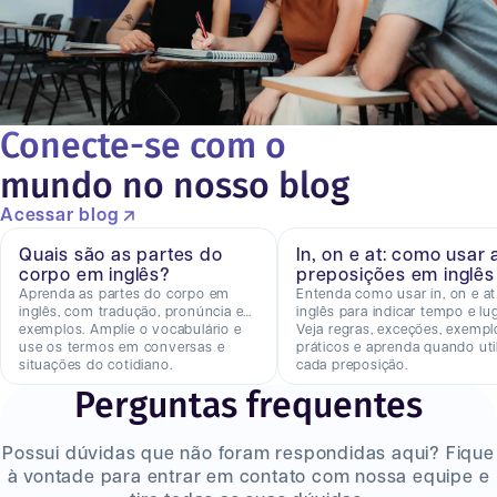
Conecte-se com o
mundo no nosso blog
Acessar blog
Quais são as partes do
In, on e at: como usar 
corpo em inglês?
preposições em inglês
Aprenda as partes do corpo em
Entenda como usar in, on e a
inglês, com tradução, pronúncia e
inglês para indicar tempo e lug
exemplos. Amplie o vocabulário e
Veja regras, exceções, exempl
use os termos em conversas e
práticos e aprenda quando util
situações do cotidiano.
cada preposição.
Perguntas frequentes
Possui dúvidas que não foram respondidas aqui? Fique
à vontade para entrar em contato com nossa equipe e