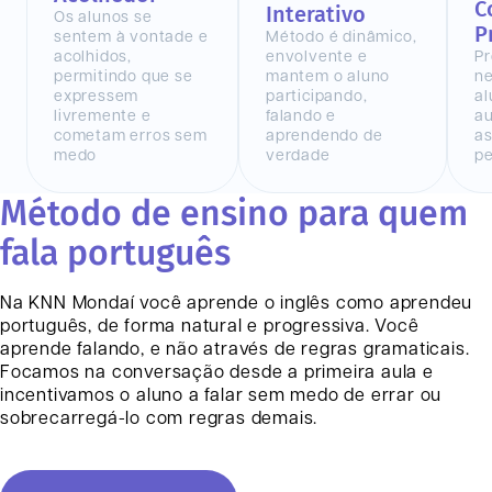
C
Interativo
Os alunos se
P
sentem à vontade e
Método é dinâmico,
acolhidos,
envolvente e
Pr
permitindo que se
mantem o aluno
n
expressem
participando,
al
livremente e
falando e
au
cometam erros sem
aprendendo de
as
medo
verdade
pe
Método de ensino para quem
fala português
Na KNN
Mondaí
você aprende o inglês como aprendeu
português, de forma natural e progressiva. Você
aprende falando, e não através de regras gramaticais.
Focamos na conversação desde a primeira aula e
incentivamos o aluno a falar sem medo de errar ou
sobrecarregá-lo com regras demais.