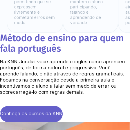
permitindo que se
mantem o aluno
n
expressem
participando,
al
livremente e
falando e
au
cometam erros sem
aprendendo de
as
medo
verdade
pe
Método de ensino para quem
fala português
Na KNN
Jundiaí
você aprende o inglês como aprendeu
português, de forma natural e progressiva. Você
aprende falando, e não através de regras gramaticais.
Focamos na conversação desde a primeira aula e
incentivamos o aluno a falar sem medo de errar ou
sobrecarregá-lo com regras demais.
Conheça os cursos da KNN