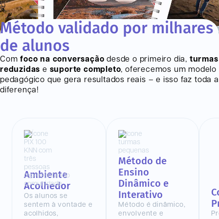
Método validado por milhares
de alunos
Com
foco na conversação
desde o primeiro dia,
turmas
reduzidas
e
suporte completo
, oferecemos um modelo
pedagógico que gera resultados reais – e isso faz toda a
diferença!
Método de
Ensino
Ambiente
Dinâmico e
Acolhedor
C
Interativo
Os alunos se
P
sentem à vontade e
Método é dinâmico,
acolhidos,
envolvente e
Pr