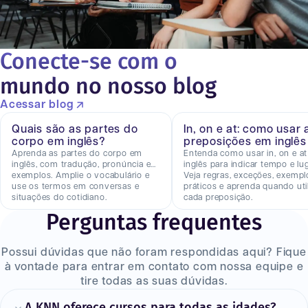
Conecte-se com o
mundo no nosso blog
Acessar blog
Quais são as partes do
In, on e at: como usar 
corpo em inglês?
preposições em inglês
Aprenda as partes do corpo em
Entenda como usar in, on e a
inglês, com tradução, pronúncia e
inglês para indicar tempo e lug
exemplos. Amplie o vocabulário e
Veja regras, exceções, exempl
use os termos em conversas e
práticos e aprenda quando util
situações do cotidiano.
cada preposição.
Perguntas frequentes
Possui dúvidas que não foram respondidas aqui? Fique
à vontade para entrar em contato com nossa equipe e
tire todas as suas dúvidas.
A KNN oferece cursos para todas as idades?