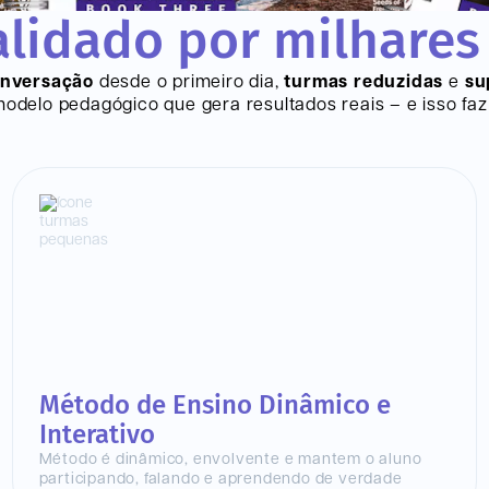
lidado por milhares
onversação
desde o primeiro dia,
turmas reduzidas
e
su
delo pedagógico que gera resultados reais – e isso faz 
Método de Ensino Dinâmico e
Interativo
Método é dinâmico, envolvente e mantem o aluno
participando, falando e aprendendo de verdade