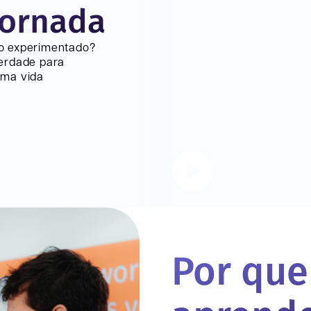
jornada
lo experimentado?
verdade para
uma vida
Por que