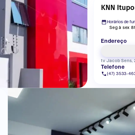
KNN Itupo
Horários de f
Seg à sex 8h
Endereço
tv Jacob Sens, 
Telefone
(47) 3533-46