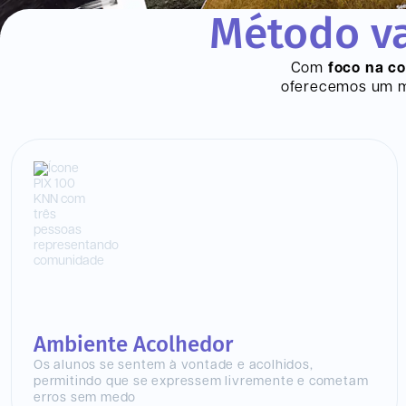
Método va
Com
foco na c
oferecemos um mo
Ambiente Acolhedor
Os alunos se sentem à vontade e acolhidos,
permitindo que se expressem livremente e cometam
erros sem medo