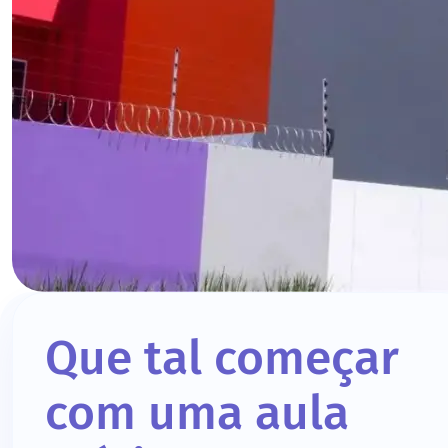
Que tal começar
com uma aula