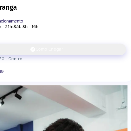
ranga
uncionamento
 - 21h
•
Sáb 8h - 16h
Como Chegar
20 - Centro
39