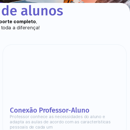
 de alunos
porte completo
,
toda a diferença!
Conexão Professor-Aluno
Professor conhece as necessidades do aluno e
adapta as aulas de acordo com as características
pessoais de cada um