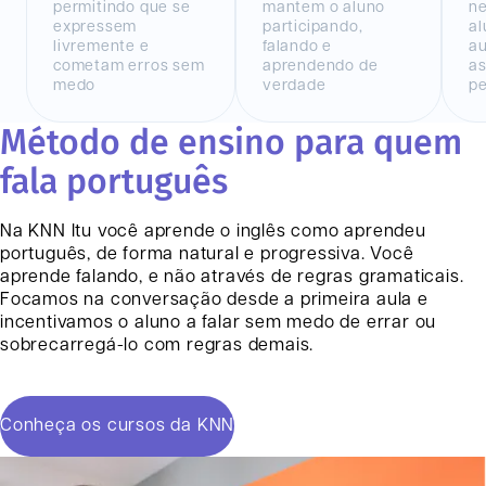
permitindo que se
mantem o aluno
n
expressem
participando,
al
livremente e
falando e
au
cometam erros sem
aprendendo de
as
medo
verdade
pe
Método de ensino para quem
fala português
Na KNN
Itu
você aprende o inglês como aprendeu
português, de forma natural e progressiva. Você
aprende falando, e não através de regras gramaticais.
Focamos na conversação desde a primeira aula e
incentivamos o aluno a falar sem medo de errar ou
sobrecarregá-lo com regras demais.
Conheça os cursos da KNN