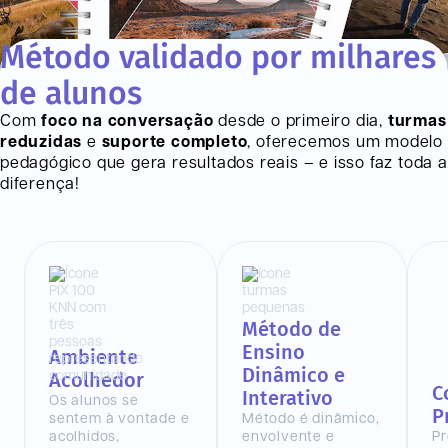
Método validado por milhares
de alunos
Com
foco na conversação
desde o primeiro dia,
turmas
reduzidas
e
suporte completo
, oferecemos um modelo
pedagógico que gera resultados reais – e isso faz toda a
diferença!
Método de
Ensino
Ambiente
Dinâmico e
Acolhedor
C
Interativo
Os alunos se
P
sentem à vontade e
Método é dinâmico,
acolhidos,
envolvente e
Pr