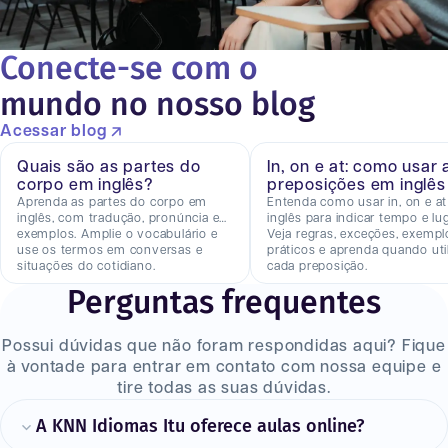
Conecte-se com o
mundo no nosso blog
Acessar blog
Quais são as partes do
In, on e at: como usar 
corpo em inglês?
preposições em inglês
Aprenda as partes do corpo em
Entenda como usar in, on e a
inglês, com tradução, pronúncia e
inglês para indicar tempo e lug
exemplos. Amplie o vocabulário e
Veja regras, exceções, exempl
use os termos em conversas e
práticos e aprenda quando util
situações do cotidiano.
cada preposição.
Perguntas frequentes
Possui dúvidas que não foram respondidas aqui? Fique
à vontade para entrar em contato com nossa equipe e
tire todas as suas dúvidas.
A KNN Idiomas Itu oferece aulas online?