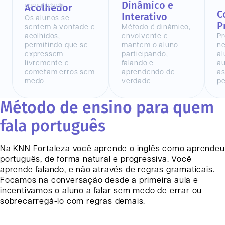
Dinâmico e
Acolhedor
C
Interativo
Os alunos se
P
sentem à vontade e
Método é dinâmico,
acolhidos,
envolvente e
Pr
permitindo que se
mantem o aluno
n
expressem
participando,
al
livremente e
falando e
au
cometam erros sem
aprendendo de
as
medo
verdade
pe
Método de ensino para quem
fala português
Na KNN
Fortaleza
você aprende o inglês como aprendeu
português, de forma natural e progressiva. Você
aprende falando, e não através de regras gramaticais.
Focamos na conversação desde a primeira aula e
incentivamos o aluno a falar sem medo de errar ou
sobrecarregá-lo com regras demais.