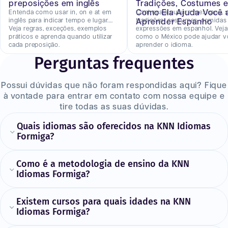
preposições em inglês
Tradições, Costumes 
Como Ela Ajuda Você 
Entenda como usar in, on e at em
Conheça a cultura mexicana, 
inglês para indicar tempo e lugar.
tradições, costumes, comidas
Aprender Espanho
Veja regras, exceções, exemplos
expressões em espanhol. Veja
práticos e aprenda quando utilizar
como o México pode ajudar v
cada preposição.
aprender o idioma.
Perguntas frequentes
Possui dúvidas que não foram respondidas aqui? Fique
à vontade para entrar em contato com nossa equipe e
tire todas as suas dúvidas.
Quais idiomas são oferecidos na KNN Idiomas
Formiga?
Como é a metodologia de ensino da KNN
Idiomas Formiga?
Existem cursos para quais idades na KNN
Idiomas Formiga?