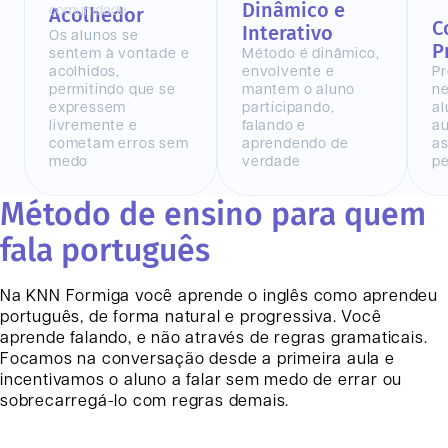
Dinâmico e
Acolhedor
C
Interativo
Os alunos se
P
sentem à vontade e
Método é dinâmico,
acolhidos,
envolvente e
Pr
permitindo que se
mantem o aluno
n
expressem
participando,
al
livremente e
falando e
au
cometam erros sem
aprendendo de
as
medo
verdade
pe
Método de ensino para quem
fala português
Na KNN
Formiga
você aprende o inglês como aprendeu
português, de forma natural e progressiva. Você
aprende falando, e não através de regras gramaticais.
Focamos na conversação desde a primeira aula e
incentivamos o aluno a falar sem medo de errar ou
sobrecarregá-lo com regras demais.