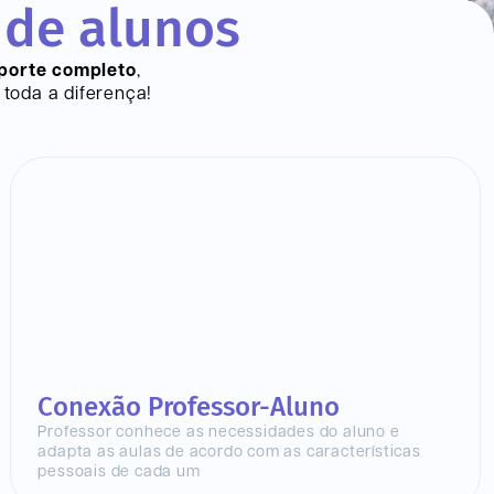
 de alunos
porte completo
,
toda a diferença!
Conexão Professor-Aluno
Professor conhece as necessidades do aluno e
adapta as aulas de acordo com as características
pessoais de cada um