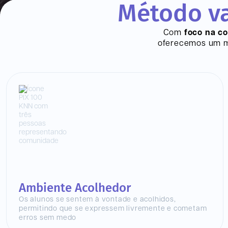
Método va
Com
foco na c
oferecemos um mo
Ambiente Acolhedor
Os alunos se sentem à vontade e acolhidos,
permitindo que se expressem livremente e cometam
erros sem medo