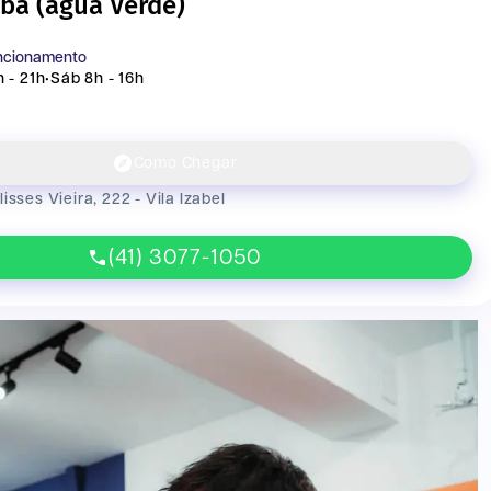
ba (agua Verde)
uncionamento
 - 21h
•
Sáb 8h - 16h
Como Chegar
isses Vieira, 222 - Vila Izabel
(41) 3077-1050