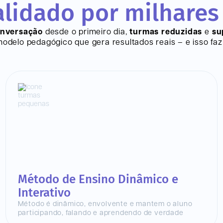
lidado por milhares
onversação
desde o primeiro dia,
turmas reduzidas
e
su
delo pedagógico que gera resultados reais – e isso faz 
Método de Ensino Dinâmico e
Interativo
Método é dinâmico, envolvente e mantem o aluno
participando, falando e aprendendo de verdade