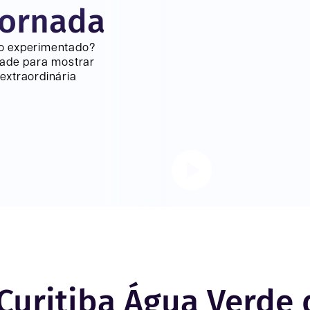
jornada
lo experimentado?
dade para mostrar
extraordinária
Curitiba Água Verde