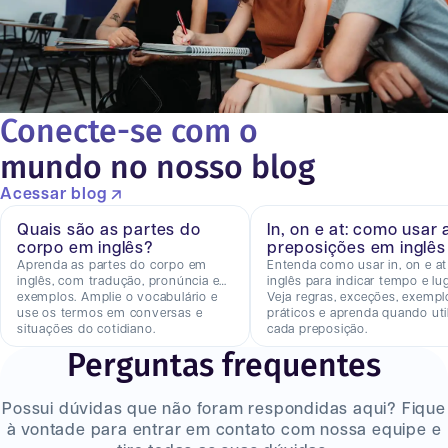
Conecte-se com o
mundo no nosso blog
Acessar blog
Quais são as partes do
In, on e at: como usar 
corpo em inglês?
preposições em inglês
Aprenda as partes do corpo em
Entenda como usar in, on e a
inglês, com tradução, pronúncia e
inglês para indicar tempo e lug
exemplos. Amplie o vocabulário e
Veja regras, exceções, exempl
use os termos em conversas e
práticos e aprenda quando util
situações do cotidiano.
cada preposição.
Perguntas frequentes
Possui dúvidas que não foram respondidas aqui? Fique
à vontade para entrar em contato com nossa equipe e