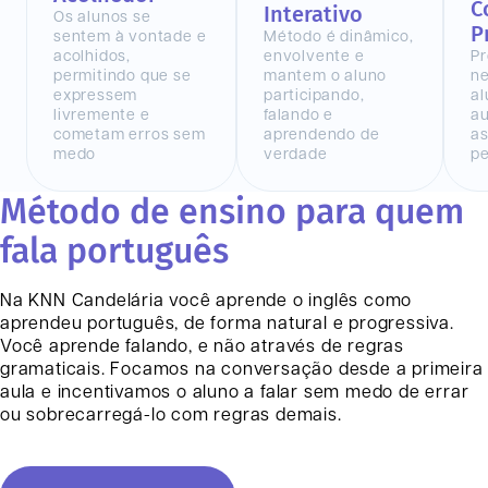
C
Interativo
Os alunos se
P
sentem à vontade e
Método é dinâmico,
acolhidos,
envolvente e
Pr
permitindo que se
mantem o aluno
n
expressem
participando,
al
livremente e
falando e
au
cometam erros sem
aprendendo de
as
medo
verdade
pe
Método de ensino para quem
fala português
Na KNN
Candelária
você aprende o inglês como
aprendeu português, de forma natural e progressiva.
Você aprende falando, e não através de regras
gramaticais. Focamos na conversação desde a primeira
aula e incentivamos o aluno a falar sem medo de errar
ou sobrecarregá-lo com regras demais.