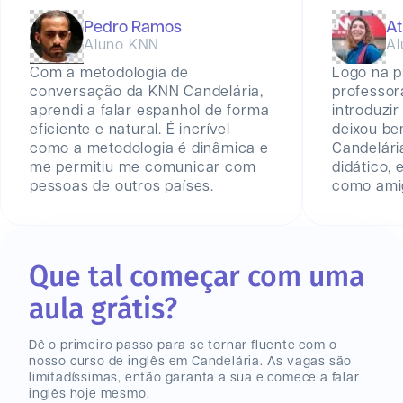
Pedro Ramos
At
Aluno KNN
Al
Com a metodologia de
Logo na p
conversação da KNN Candelária,
professor
aprendi a falar espanhol de forma
introduzir
eficiente e natural. É incrível
deixou be
como a metodologia é dinâmica e
Candelári
me permitiu me comunicar com
didático,
pessoas de outros países.
como amig
Que tal começar com uma
aula grátis?
Dê o primeiro passo para se tornar fluente com o
nosso curso de inglês
em Candelária
. As vagas são
limitadíssimas, então garanta a sua e comece a falar
inglês hoje mesmo.