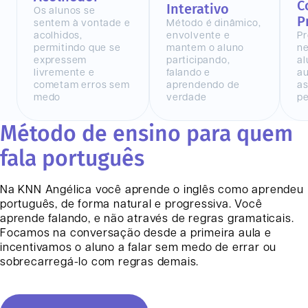
C
Interativo
Os alunos se
P
sentem à vontade e
Método é dinâmico,
acolhidos,
envolvente e
Pr
permitindo que se
mantem o aluno
n
expressem
participando,
al
livremente e
falando e
au
cometam erros sem
aprendendo de
as
medo
verdade
pe
Método de ensino para quem
fala português
Na KNN
Angélica
você aprende o inglês como aprendeu
português, de forma natural e progressiva. Você
aprende falando, e não através de regras gramaticais.
Focamos na conversação desde a primeira aula e
incentivamos o aluno a falar sem medo de errar ou
sobrecarregá-lo com regras demais.