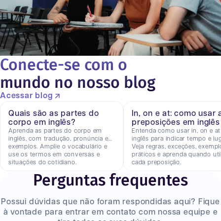
Conecte-se com o
mundo no nosso blog
Acessar blog
Quais são as partes do
In, on e at: como usar 
corpo em inglês?
preposições em inglês
Aprenda as partes do corpo em
Entenda como usar in, on e a
inglês, com tradução, pronúncia e
inglês para indicar tempo e lug
exemplos. Amplie o vocabulário e
Veja regras, exceções, exempl
use os termos em conversas e
práticos e aprenda quando util
situações do cotidiano.
cada preposição.
Perguntas frequentes
Possui dúvidas que não foram respondidas aqui? Fique
à vontade para entrar em contato com nossa equipe e