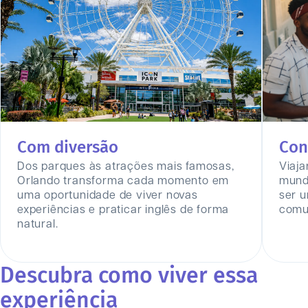
Com diversão
Con
Dos parques às atrações mais famosas,
Viaj
Orlando transforma cada momento em
mund
uma oportunidade de viver novas
ser 
experiências e praticar inglês de forma
comun
natural.
Descubra como viver essa
experiência