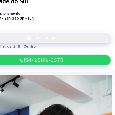
ade do Sul
uncionamento
 - 21h
•
Sáb 8h - 16h
Como Chegar
heiros, 248 - Centro
(54) 98129-6375