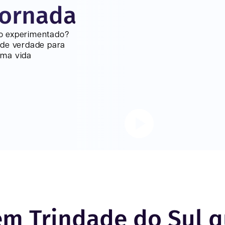
jornada
lo experimentado?
 de verdade para
uma vida
em Trindade do Sul q