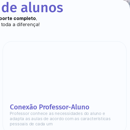
 de alunos
porte completo
,
toda a diferença!
Conexão Professor-Aluno
Professor conhece as necessidades do aluno e
adapta as aulas de acordo com as características
pessoais de cada um