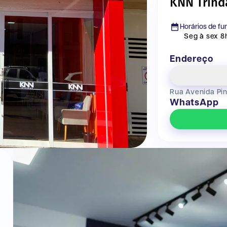
KNN Trind
Horários de f
Seg à sex 8h
Endereço
Rua Avenida Pin
WhatsApp