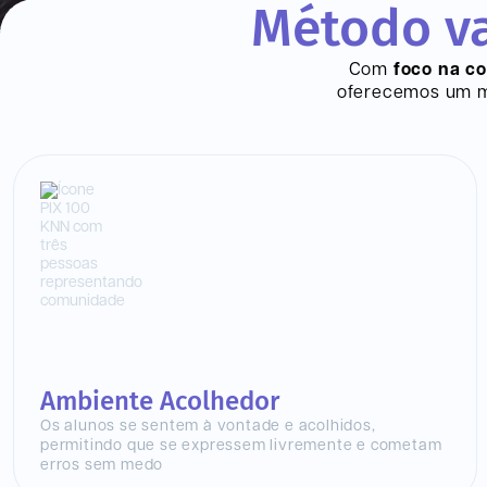
Método va
Com
foco na c
oferecemos um mo
Ambiente Acolhedor
Os alunos se sentem à vontade e acolhidos,
permitindo que se expressem livremente e cometam
erros sem medo