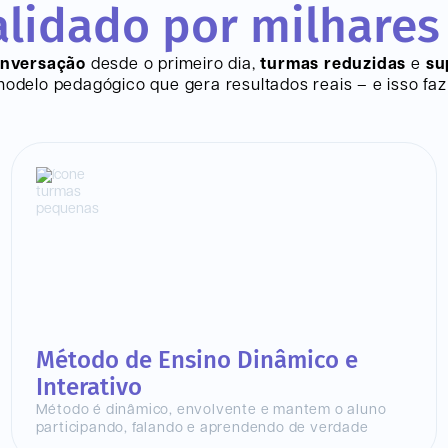
lidado por milhares
onversação
desde o primeiro dia,
turmas reduzidas
e
su
delo pedagógico que gera resultados reais – e isso faz 
Método de Ensino Dinâmico e
Interativo
Método é dinâmico, envolvente e mantem o aluno
participando, falando e aprendendo de verdade