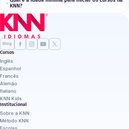
Qual é a idade mínima para iniciar os cursos na
KNN?
Blog
Cursos
Inglês
Espanhol
Francês
Alemão
Italiano
KNN Kids
Institucional
Sobre a KNN
Método KNN
Escolas