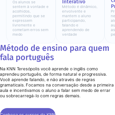
C
Interativo
Os alunos se
P
sentem à vontade e
Método é dinâmico,
acolhidos,
envolvente e
Pr
permitindo que se
mantem o aluno
n
expressem
participando,
al
livremente e
falando e
au
cometam erros sem
aprendendo de
as
medo
verdade
pe
Método de ensino para quem
fala português
Na KNN
Teresópolis
você aprende o inglês como
aprendeu português, de forma natural e progressiva.
Você aprende falando, e não através de regras
gramaticais. Focamos na conversação desde a primeira
aula e incentivamos o aluno a falar sem medo de errar
ou sobrecarregá-lo com regras demais.