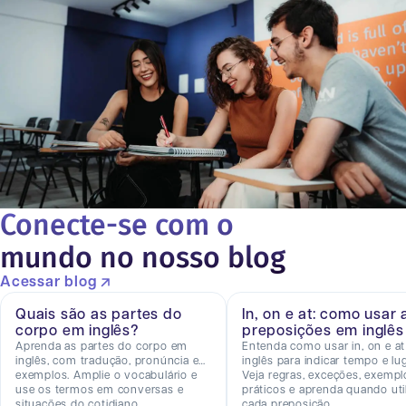
Conecte-se com o
mundo no nosso blog
Acessar blog
Quais são as partes do
In, on e at: como usar 
corpo em inglês?
preposições em inglês
Aprenda as partes do corpo em
Entenda como usar in, on e a
inglês, com tradução, pronúncia e
inglês para indicar tempo e lug
exemplos. Amplie o vocabulário e
Veja regras, exceções, exempl
use os termos em conversas e
práticos e aprenda quando util
situações do cotidiano.
cada preposição.