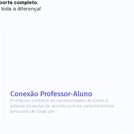
porte completo
,
toda a diferença!
Conexão Professor-Aluno
Professor conhece as necessidades do aluno e
adapta as aulas de acordo com as características
pessoais de cada um