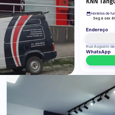
KNN Tang
Horários de f
Seg à sex 8h
Endereço
Rua Augusto da 
WhatsApp