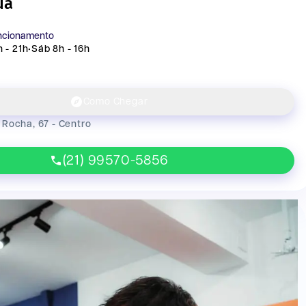
ua
uncionamento
 - 21h
•
Sáb 8h - 16h
Como Chegar
Rocha, 67 - Centro
(21) 99570-5856