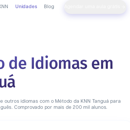
 KNN
Unidades
Blog
Agendar uma aula grátis
o de Idiomas em
uá
 e outros idiomas com o Método da KNN
Tanguá
para
uguês. Comprovado por mais de 200 mil alunos.