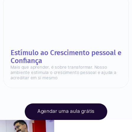
Estímulo ao Crescimento pessoal e
Confiança
Mais que aprender, é sobre transformar. Nosso
ambiente estimula o crescimento pessoal e ajuda a
acreditar em si mesmo
Agendar uma aula grátis