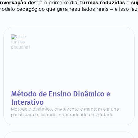
onversação
desde o primeiro dia,
turmas reduzidas
e
su
delo pedagógico que gera resultados reais – e isso faz 
Método de Ensino Dinâmico e
Interativo
Método é dinâmico, envolvente e mantem o aluno
participando, falando e aprendendo de verdade