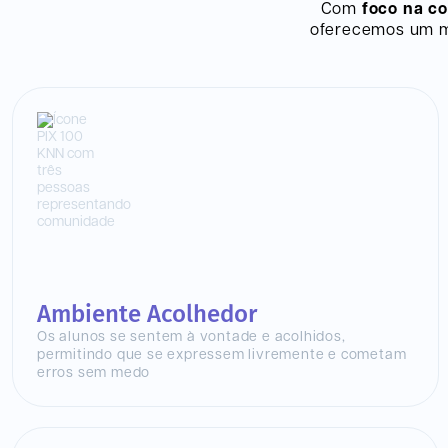
Com
foco na c
oferecemos um mo
Ambiente Acolhedor
Os alunos se sentem à vontade e acolhidos,
permitindo que se expressem livremente e cometam
erros sem medo