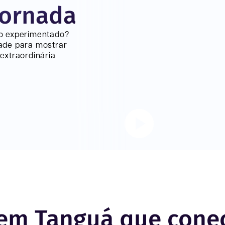
jornada
lo experimentado?
ade para mostrar
extraordinária
 em Tanguá que cone