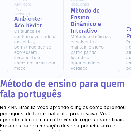
Método de
Ensino
Ambiente
Dinâmico e
Acolhedor
C
Interativo
Os alunos se
P
sentem à vontade e
Método é dinâmico,
acolhidos,
envolvente e
Pr
permitindo que se
mantem o aluno
n
expressem
participando,
al
livremente e
falando e
au
cometam erros sem
aprendendo de
as
medo
verdade
pe
Método de ensino para quem
fala português
Na KNN
Brasília
você aprende o inglês como aprendeu
português, de forma natural e progressiva. Você
aprende falando, e não através de regras gramaticais.
Focamos na conversação desde a primeira aula e