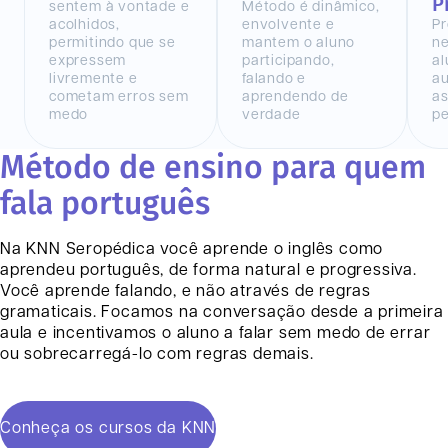
P
sentem à vontade e
Método é dinâmico,
acolhidos,
envolvente e
Pr
permitindo que se
mantem o aluno
n
expressem
participando,
al
livremente e
falando e
au
cometam erros sem
aprendendo de
as
medo
verdade
pe
Método de ensino para quem
fala português
Na KNN
Seropédica
você aprende o inglês como
aprendeu português, de forma natural e progressiva.
Você aprende falando, e não através de regras
gramaticais. Focamos na conversação desde a primeira
aula e incentivamos o aluno a falar sem medo de errar
ou sobrecarregá-lo com regras demais.
Conheça os cursos da KNN