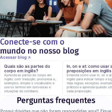
Conecte-se com o
mundo no nosso blog
Acessar blog
Quais são as partes do
In, on e at: como usar 
corpo em inglês?
preposições em inglês
Aprenda as partes do corpo em
Entenda como usar in, on e a
inglês, com tradução, pronúncia e
inglês para indicar tempo e lug
exemplos. Amplie o vocabulário e
Veja regras, exceções, exempl
use os termos em conversas e
práticos e aprenda quando util
situações do cotidiano.
cada preposição.
Perguntas frequentes
Possui dúvidas que não foram respondidas aqui? Fique