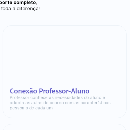
porte completo
,
toda a diferença!
Conexão Professor-Aluno
Professor conhece as necessidades do aluno e
adapta as aulas de acordo com as características
pessoais de cada um