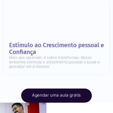
Estímulo ao Crescimento pessoal e
Confiança
Mais que aprender, é sobre transformar. Nosso
ambiente estimula o crescimento pessoal e ajuda a
acreditar em si mesmo
Agendar uma aula grátis