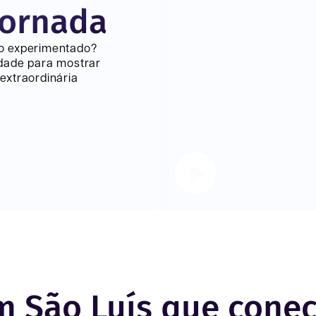
jornada
lo experimentado?
dade para mostrar
extraordinária
em São Luís que cone