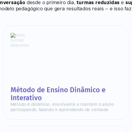
onversação
desde o primeiro dia,
turmas reduzidas
e
su
delo pedagógico que gera resultados reais – e isso faz 
Método de Ensino Dinâmico e
Interativo
Método é dinâmico, envolvente e mantem o aluno
participando, falando e aprendendo de verdade