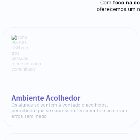
Com
foco na c
oferecemos um mo
Ambiente Acolhedor
Os alunos se sentem à vontade e acolhidos,
permitindo que se expressem livremente e cometam
erros sem medo