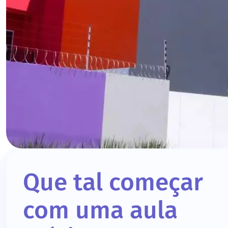
Que tal começar
com uma aula