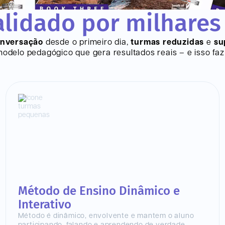
lidado por milhares
onversação
desde o primeiro dia,
turmas reduzidas
e
su
delo pedagógico que gera resultados reais – e isso faz 
Método de Ensino Dinâmico e
Interativo
Método é dinâmico, envolvente e mantem o aluno