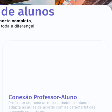
 de alunos
porte completo
,
toda a diferença!
Conexão Professor-Aluno
Professor conhece as necessidades do aluno e
adapta as aulas de acordo com as características