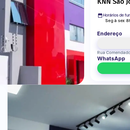
KNN Sao Jo
Horários de f
Seg à sex 8h
Endereço
Rua Comendador 
WhatsApp