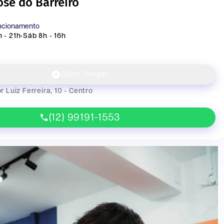
se do Barreiro
uncionamento
 - 21h
•
Sáb 8h - 16h
Como Chegar
Luiz Ferreira, 10 - Centro
(12) 99191-1553