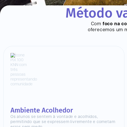
Método va
Com
foco na c
oferecemos um mo
Ambiente Acolhedor
Os alunos se sentem à vontade e acolhidos,
permitindo que se expressem livremente e cometam