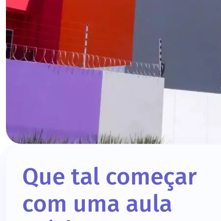
Que tal começar
com uma aula