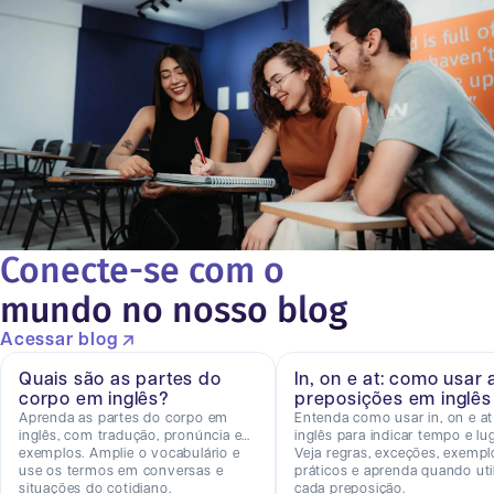
Conecte-se com o
mundo no nosso blog
Acessar blog
Quais são as partes do
In, on e at: como usar 
corpo em inglês?
preposições em inglês
Aprenda as partes do corpo em
Entenda como usar in, on e a
inglês, com tradução, pronúncia e
inglês para indicar tempo e lug
exemplos. Amplie o vocabulário e
Veja regras, exceções, exempl
use os termos em conversas e
práticos e aprenda quando util
situações do cotidiano.
cada preposição.