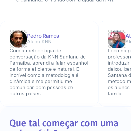
e ganhando o mundo com a ajuda da KNN.
Pedro Ramos
At
Aluno KNN
Al
Com a metodologia de
Logo na p
conversação da KNN Santana de
professor
Parnaíba, aprendi a falar espanhol
introduzir
de forma eficiente e natural. É
deixou be
incrível como a metodologia é
Santana 
dinâmica e me permitiu me
método mu
comunicar com pessoas de
os aluno
outros países.
família.
Que tal começar com uma