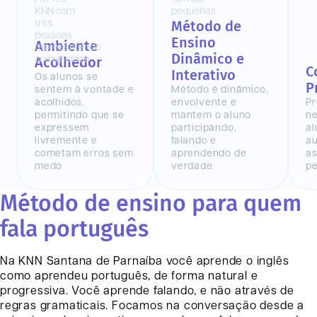
Método de
Ensino
Ambiente
Dinâmico e
Acolhedor
C
Interativo
Os alunos se
P
sentem à vontade e
Método é dinâmico,
acolhidos,
envolvente e
Pr
permitindo que se
mantem o aluno
n
expressem
participando,
al
livremente e
falando e
au
cometam erros sem
aprendendo de
as
medo
verdade
pe
Método de ensino para quem
fala português
Na KNN
Santana de Parnaíba
você aprende o inglês
como aprendeu português, de forma natural e
progressiva. Você aprende falando, e não através de
regras gramaticais. Focamos na conversação desde a