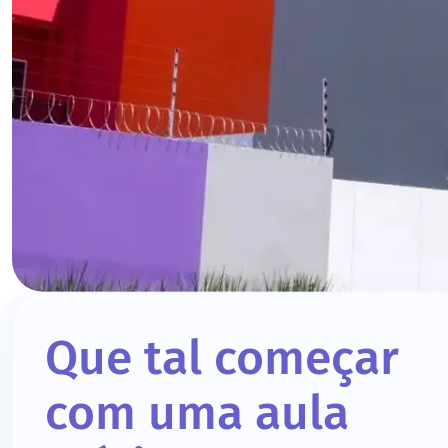
Que tal começar
com uma aula