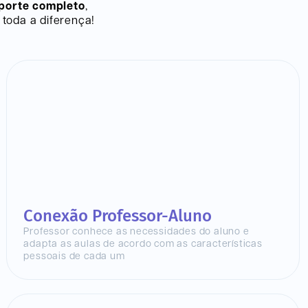
porte completo
,
toda a diferença!
Conexão Professor-Aluno
Professor conhece as necessidades do aluno e
adapta as aulas de acordo com as características
pessoais de cada um