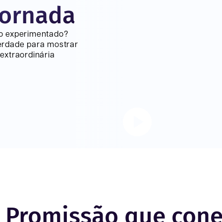
jornada
lo experimentado?
erdade para mostrar
extraordinária
m Promissão que con