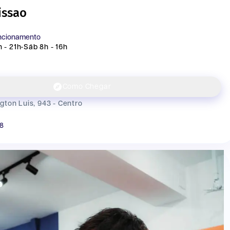
issao
uncionamento
 - 21h
•
Sáb 8h - 16h
Como Chegar
ton Luis, 943 - Centro
28