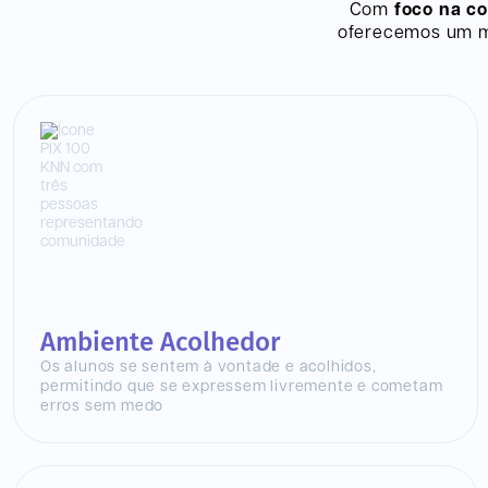
Com
foco na c
oferecemos um mo
Ambiente Acolhedor
Os alunos se sentem à vontade e acolhidos,
permitindo que se expressem livremente e cometam
erros sem medo