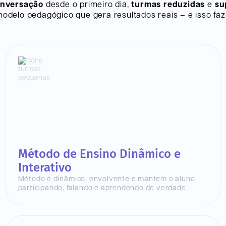
onversação
desde o primeiro dia,
turmas reduzidas
e
su
delo pedagógico que gera resultados reais – e isso faz 
Método de Ensino Dinâmico e
Interativo
Método é dinâmico, envolvente e mantem o aluno
participando, falando e aprendendo de verdade