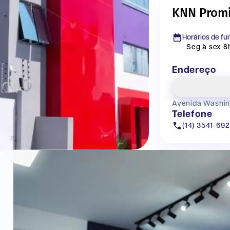
KNN Prom
Horários de f
Seg à sex 8h
Endereço
Avenida Washing
Telefone
(14) 3541-69