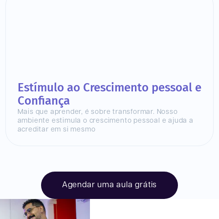
Estímulo ao Crescimento pessoal e
Confiança
Mais que aprender, é sobre transformar. Nosso
ambiente estimula o crescimento pessoal e ajuda a
acreditar em si mesmo
Agendar uma aula grátis