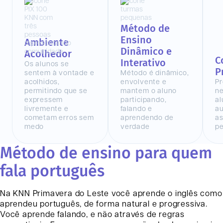
Método de
Ensino
Ambiente
Dinâmico e
Acolhedor
C
Interativo
Os alunos se
P
sentem à vontade e
Método é dinâmico,
acolhidos,
envolvente e
Pr
permitindo que se
mantem o aluno
n
expressem
participando,
al
livremente e
falando e
au
cometam erros sem
aprendendo de
as
medo
verdade
pe
Método de ensino para quem
fala português
Na KNN
Primavera do Leste
você aprende o inglês como
aprendeu português, de forma natural e progressiva.
Você aprende falando, e não através de regras