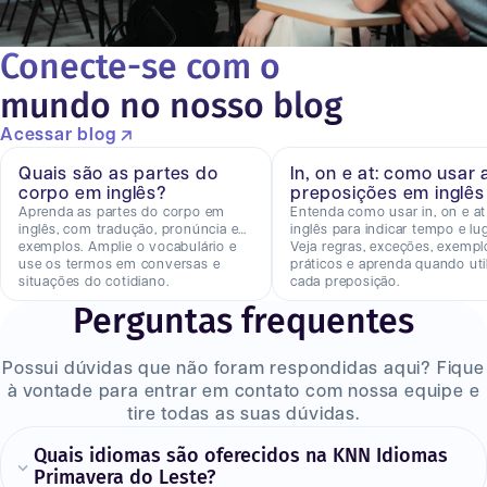
Conecte-se com o
mundo no nosso blog
Acessar blog
Quais são as partes do
In, on e at: como usar 
corpo em inglês?
preposições em inglês
Aprenda as partes do corpo em
Entenda como usar in, on e a
inglês, com tradução, pronúncia e
inglês para indicar tempo e lug
exemplos. Amplie o vocabulário e
Veja regras, exceções, exempl
use os termos em conversas e
práticos e aprenda quando util
situações do cotidiano.
cada preposição.
Perguntas frequentes
Possui dúvidas que não foram respondidas aqui? Fique
à vontade para entrar em contato com nossa equipe e
tire todas as suas dúvidas.
Quais idiomas são oferecidos na KNN Idiomas
Primavera do Leste?