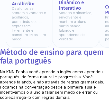
Dinâmico e
Acolhedor
C
Interativo
Os alunos se
P
sentem à vontade e
Método é dinâmico,
acolhidos,
envolvente e
Pr
permitindo que se
mantem o aluno
n
expressem
participando,
al
livremente e
falando e
au
cometam erros sem
aprendendo de
as
medo
verdade
pe
Método de ensino para quem
fala português
Na KNN
Penha
você aprende o inglês como aprendeu
português, de forma natural e progressiva. Você
aprende falando, e não através de regras gramaticais.
Focamos na conversação desde a primeira aula e
incentivamos o aluno a falar sem medo de errar ou
sobrecarregá-lo com regras demais.