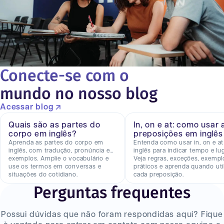
Conecte-se com o
mundo no nosso blog
Acessar blog
Quais são as partes do
In, on e at: como usar 
corpo em inglês?
preposições em inglês
Aprenda as partes do corpo em
Entenda como usar in, on e a
inglês, com tradução, pronúncia e
inglês para indicar tempo e lug
exemplos. Amplie o vocabulário e
Veja regras, exceções, exempl
use os termos em conversas e
práticos e aprenda quando util
situações do cotidiano.
cada preposição.
Perguntas frequentes
Possui dúvidas que não foram respondidas aqui? Fique