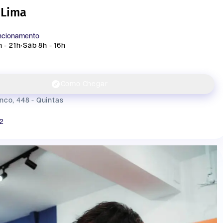
 Lima
uncionamento
 - 21h
•
Sáb 8h - 16h
Como Chegar
nco, 448 - Quintas
32