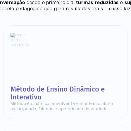
onversação
desde o primeiro dia,
turmas reduzidas
e
su
delo pedagógico que gera resultados reais – e isso faz 
Método de Ensino Dinâmico e
Interativo
Método é dinâmico, envolvente e mantem o aluno
participando, falando e aprendendo de verdade