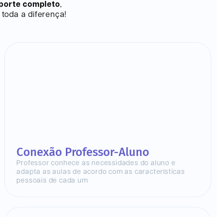
porte completo
,
toda a diferença!
Conexão Professor-Aluno
Professor conhece as necessidades do aluno e
adapta as aulas de acordo com as características
pessoais de cada um