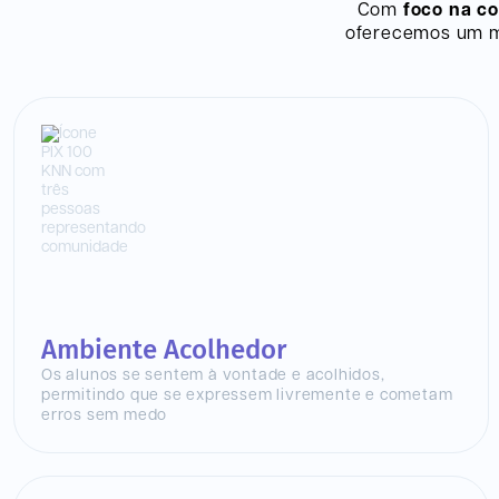
Com
foco na c
oferecemos um mo
Ambiente Acolhedor
Os alunos se sentem à vontade e acolhidos,
permitindo que se expressem livremente e cometam
erros sem medo