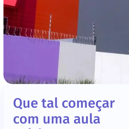
Que tal começar
com uma aula