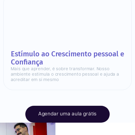
Estímulo ao Crescimento pessoal e
Confiança
Mais que aprender, é sobre transformar. Nosso
ambiente estimula o crescimento pessoal e ajuda a
acreditar em si mesmo
Agendar uma aula grátis