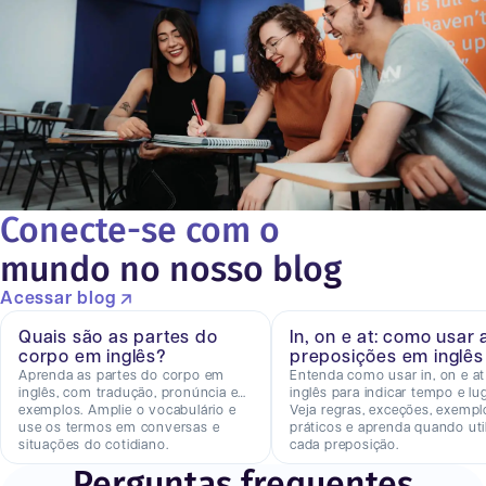
Conecte-se com o
mundo no nosso blog
Acessar blog
Quais são as partes do
In, on e at: como usar 
corpo em inglês?
preposições em inglês
Aprenda as partes do corpo em
Entenda como usar in, on e a
inglês, com tradução, pronúncia e
inglês para indicar tempo e lug
exemplos. Amplie o vocabulário e
Veja regras, exceções, exempl
use os termos em conversas e
práticos e aprenda quando util
situações do cotidiano.
cada preposição.
Perguntas frequentes