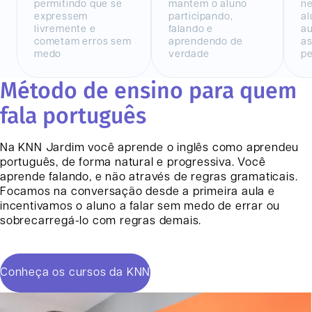
permitindo que se
mantem o aluno
n
expressem
participando,
al
livremente e
falando e
au
cometam erros sem
aprendendo de
as
medo
verdade
pe
Método de ensino para quem
fala português
Na KNN
Jardim
você aprende o inglês como aprendeu
português, de forma natural e progressiva. Você
aprende falando, e não através de regras gramaticais.
Focamos na conversação desde a primeira aula e
incentivamos o aluno a falar sem medo de errar ou
sobrecarregá-lo com regras demais.
Conheça os cursos da KNN