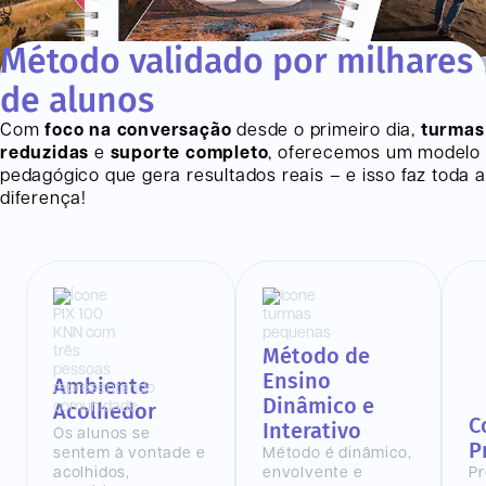
Método validado por milhares
de alunos
Com
foco na conversação
desde o primeiro dia,
turmas
reduzidas
e
suporte completo
, oferecemos um modelo
pedagógico que gera resultados reais – e isso faz toda a
diferença!
Método de
Ensino
Ambiente
Dinâmico e
Acolhedor
C
Interativo
Os alunos se
P
sentem à vontade e
Método é dinâmico,
acolhidos,
envolvente e
Pr