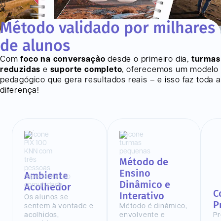
Método validado por milhares
de alunos
Com
foco na conversação
desde o primeiro dia,
turmas
reduzidas
e
suporte completo
, oferecemos um modelo
pedagógico que gera resultados reais – e isso faz toda a
diferença!
Método de
Ensino
Ambiente
Dinâmico e
Acolhedor
C
Interativo
Os alunos se
P
sentem à vontade e
Método é dinâmico,
acolhidos,
envolvente e
Pr