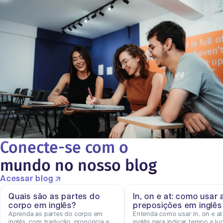
Conecte-se com o
mundo no nosso blog
Acessar blog
Quais são as partes do
In, on e at: como usar 
corpo em inglês?
preposições em inglês
Aprenda as partes do corpo em
Entenda como usar in, on e a
inglês, com tradução, pronúncia e
inglês para indicar tempo e lug