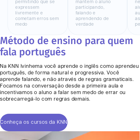
permitindo que se
mantem o aluno
n
expressem
participando,
al
livremente e
falando e
au
cometam erros sem
aprendendo de
as
medo
verdade
pe
Método de ensino para quem
fala português
Na KNN
Ivinhema
você aprende o inglês como aprendeu
português, de forma natural e progressiva. Você
aprende falando, e não através de regras gramaticais.
Focamos na conversação desde a primeira aula e
incentivamos o aluno a falar sem medo de errar ou
sobrecarregá-lo com regras demais.
Conheça os cursos da KNN