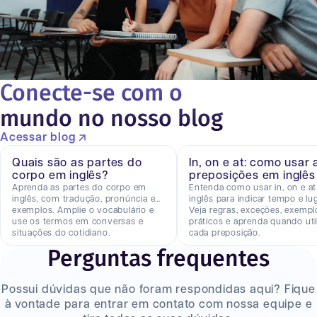
Conecte-se com o
mundo no nosso blog
Acessar blog
Quais são as partes do
In, on e at: como usar 
corpo em inglês?
preposições em inglês
Aprenda as partes do corpo em
Entenda como usar in, on e a
inglês, com tradução, pronúncia e
inglês para indicar tempo e lug
exemplos. Amplie o vocabulário e
Veja regras, exceções, exempl
use os termos em conversas e
práticos e aprenda quando util
situações do cotidiano.
cada preposição.
Perguntas frequentes
Possui dúvidas que não foram respondidas aqui? Fique
à vontade para entrar em contato com nossa equipe e