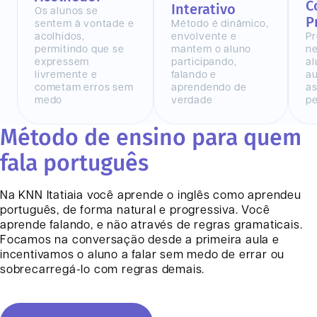
C
Interativo
Os alunos se
P
sentem à vontade e
Método é dinâmico,
acolhidos,
envolvente e
Pr
permitindo que se
mantem o aluno
n
expressem
participando,
al
livremente e
falando e
au
cometam erros sem
aprendendo de
as
medo
verdade
pe
Método de ensino para quem
fala português
Na KNN
Itatiaia
você aprende o inglês como aprendeu
português, de forma natural e progressiva. Você
aprende falando, e não através de regras gramaticais.
Focamos na conversação desde a primeira aula e
incentivamos o aluno a falar sem medo de errar ou
sobrecarregá-lo com regras demais.