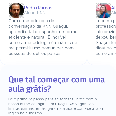
Pedro Ramos
At
Aluno KNN
Al
Com a metodologia de
Logo na p
conversação da KNN Guaçuí,
professor
aprendi a falar espanhol de forma
introduzir
eficiente e natural. É incrível
deixou be
como a metodologia é dinâmica e
Guaçuí t
me permitiu me comunicar com
didático,
pessoas de outros países.
como amig
Que tal começar com uma
aula grátis?
Dê o primeiro passo para se tornar fluente com o
nosso curso de inglês
em Guaçuí
. As vagas são
limitadíssimas, então garanta a sua e comece a falar
inglês hoje mesmo.