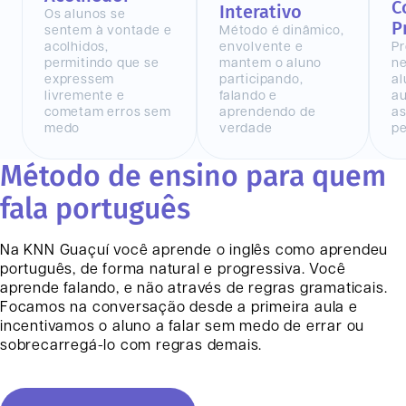
C
Interativo
Os alunos se
P
sentem à vontade e
Método é dinâmico,
acolhidos,
envolvente e
Pr
permitindo que se
mantem o aluno
n
expressem
participando,
al
livremente e
falando e
au
cometam erros sem
aprendendo de
as
medo
verdade
pe
Método de ensino para quem
fala português
Na KNN
Guaçuí
você aprende o inglês como aprendeu
português, de forma natural e progressiva. Você
aprende falando, e não através de regras gramaticais.
Focamos na conversação desde a primeira aula e
incentivamos o aluno a falar sem medo de errar ou
sobrecarregá-lo com regras demais.