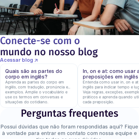
Conecte-se com o
mundo no nosso blog
Acessar blog
Quais são as partes do
In, on e at: como usar 
corpo em inglês?
preposições em inglês
Aprenda as partes do corpo em
Entenda como usar in, on e a
inglês, com tradução, pronúncia e
inglês para indicar tempo e lug
exemplos. Amplie o vocabulário e
Veja regras, exceções, exempl
use os termos em conversas e
práticos e aprenda quando util
situações do cotidiano.
cada preposição.
Perguntas frequentes
Possui dúvidas que não foram respondidas aqui? Fique
à vontade para entrar em contato com nossa equipe e