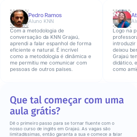
Pedro Ramos
At
Aluno KNN
Al
Com a metodologia de
Logo na p
conversação da KNN Grajaú,
professor
aprendi a falar espanhol de forma
introduzir
eficiente e natural. É incrível
deixou be
como a metodologia é dinâmica e
Grajaú t
me permitiu me comunicar com
didático,
pessoas de outros países.
como amig
Que tal começar com uma
aula grátis?
Dê o primeiro passo para se tornar fluente com o
nosso curso de inglês
em Grajaú
. As vagas são
limitadíssimas, então garanta a sua e comece a falar