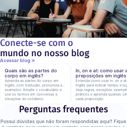
Conecte-se com o
mundo no nosso blog
Acessar blog
Quais são as partes do
In, on e at: como usar 
corpo em inglês?
preposições em inglês
Aprenda as partes do corpo em
Entenda como usar in, on e a
inglês, com tradução, pronúncia e
inglês para indicar tempo e lug
exemplos. Amplie o vocabulário e
Veja regras, exceções, exempl
use os termos em conversas e
práticos e aprenda quando util
situações do cotidiano.
cada preposição.
Perguntas frequentes
Possui dúvidas que não foram respondidas aqui? Fique