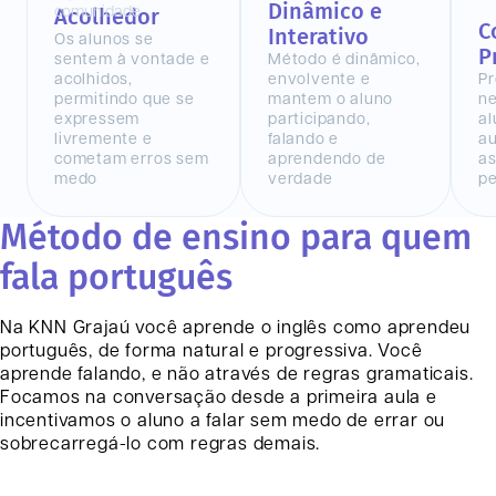
Dinâmico e
Acolhedor
C
Interativo
Os alunos se
P
sentem à vontade e
Método é dinâmico,
acolhidos,
envolvente e
Pr
permitindo que se
mantem o aluno
n
expressem
participando,
al
livremente e
falando e
au
cometam erros sem
aprendendo de
as
medo
verdade
pe
Método de ensino para quem
fala português
Na KNN
Grajaú
você aprende o inglês como aprendeu
português, de forma natural e progressiva. Você
aprende falando, e não através de regras gramaticais.
Focamos na conversação desde a primeira aula e
incentivamos o aluno a falar sem medo de errar ou
sobrecarregá-lo com regras demais.