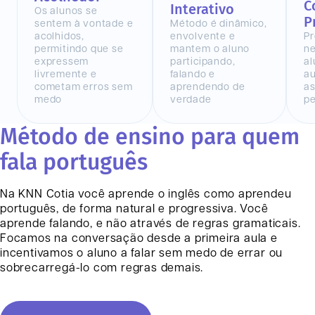
C
Interativo
Os alunos se
P
sentem à vontade e
Método é dinâmico,
acolhidos,
envolvente e
Pr
permitindo que se
mantem o aluno
n
expressem
participando,
al
livremente e
falando e
au
cometam erros sem
aprendendo de
as
medo
verdade
pe
Método de ensino para quem
fala português
Na KNN
Cotia
você aprende o inglês como aprendeu
português, de forma natural e progressiva. Você
aprende falando, e não através de regras gramaticais.
Focamos na conversação desde a primeira aula e
incentivamos o aluno a falar sem medo de errar ou
sobrecarregá-lo com regras demais.