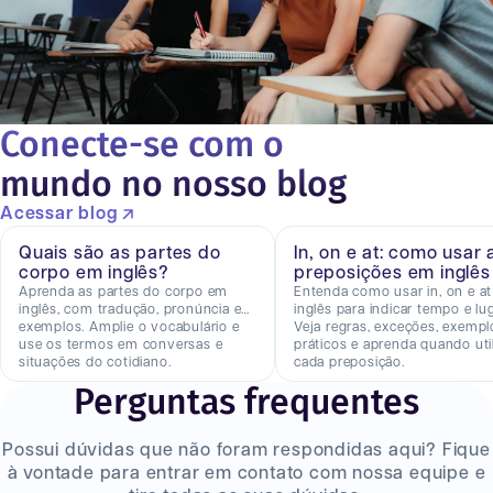
Conecte-se com o
mundo no nosso blog
Acessar blog
Quais são as partes do
In, on e at: como usar 
corpo em inglês?
preposições em inglês
Aprenda as partes do corpo em
Entenda como usar in, on e a
inglês, com tradução, pronúncia e
inglês para indicar tempo e lug
exemplos. Amplie o vocabulário e
Veja regras, exceções, exempl
use os termos em conversas e
práticos e aprenda quando util
situações do cotidiano.
cada preposição.
Perguntas frequentes
Possui dúvidas que não foram respondidas aqui? Fique
à vontade para entrar em contato com nossa equipe e