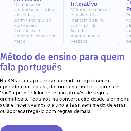
C
Interativo
Os alunos se
P
sentem à vontade e
Método é dinâmico,
acolhidos,
envolvente e
Pr
permitindo que se
mantem o aluno
n
expressem
participando,
al
livremente e
falando e
au
cometam erros sem
aprendendo de
as
medo
verdade
pe
Método de ensino para quem
fala português
Na KNN
Cantagalo
você aprende o inglês como
aprendeu português, de forma natural e progressiva.
Você aprende falando, e não através de regras
gramaticais. Focamos na conversação desde a primeira
aula e incentivamos o aluno a falar sem medo de errar
ou sobrecarregá-lo com regras demais.