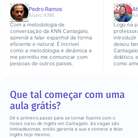
Pedro Ramos
At
Aluno KNN
Al
Com a metodologia de
Logo na p
conversação da KNN Cantagalo,
professor
aprendi a falar espanhol de forma
introduzir
eficiente e natural. É incrível
deixou be
como a metodologia é dinâmica e
Cantagal
me permitiu me comunicar com
didático,
pessoas de outros países.
como amig
Que tal começar com uma
aula grátis?
Dê o primeiro passo para se tornar fluente com o
nosso curso de inglês
em Cantagalo
. As vagas são
limitadíssimas, então garanta a sua e comece a falar
inglês hoje mesmo.