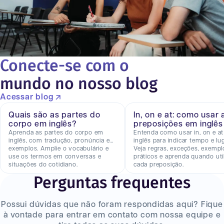
Conecte-se com o
mundo no nosso blog
Acessar blog
Quais são as partes do
In, on e at: como usar 
corpo em inglês?
preposições em inglês
Aprenda as partes do corpo em
Entenda como usar in, on e a
inglês, com tradução, pronúncia e
inglês para indicar tempo e lug
exemplos. Amplie o vocabulário e
Veja regras, exceções, exempl
use os termos em conversas e
práticos e aprenda quando util
situações do cotidiano.
cada preposição.
Perguntas frequentes
Possui dúvidas que não foram respondidas aqui? Fique
à vontade para entrar em contato com nossa equipe e