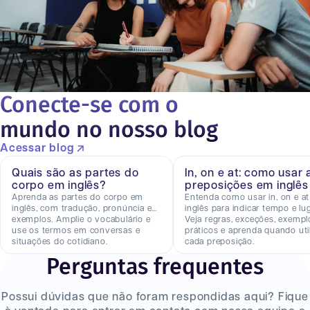
Conecte-se com o
mundo no nosso blog
Acessar blog
Quais são as partes do
In, on e at: como usar 
corpo em inglês?
preposições em inglês
Aprenda as partes do corpo em
Entenda como usar in, on e a
inglês, com tradução, pronúncia e
inglês para indicar tempo e lug
exemplos. Amplie o vocabulário e
Veja regras, exceções, exempl
use os termos em conversas e
práticos e aprenda quando util
situações do cotidiano.
cada preposição.
Perguntas frequentes
Possui dúvidas que não foram respondidas aqui? Fique