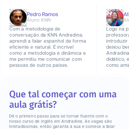
Pedro Ramos
At
Aluno KNN
Al
Com a metodologia de
Logo na p
conversação da KNN Andradina,
professor
aprendi a falar espanhol de forma
introduzir
eficiente e natural. É incrível
deixou be
como a metodologia é dinâmica e
Andradin
me permitiu me comunicar com
didático,
pessoas de outros países.
como amig
Que tal começar com uma
aula grátis?
Dê o primeiro passo para se tornar fluente com o
nosso curso de inglês
em Andradina
. As vagas são
limitadíssimas, então garanta a sua e comece a falar