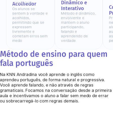
Dinâmico e
Acolhedor
C
Interativo
Os alunos se
P
sentem à vontade e
Método é dinâmico,
acolhidos,
envolvente e
Pr
permitindo que se
mantem o aluno
n
expressem
participando,
al
livremente e
falando e
au
cometam erros sem
aprendendo de
as
medo
verdade
pe
Método de ensino para quem
fala português
Na KNN
Andradina
você aprende o inglês como
aprendeu português, de forma natural e progressiva.
Você aprende falando, e não através de regras
gramaticais. Focamos na conversação desde a primeira
aula e incentivamos o aluno a falar sem medo de errar
ou sobrecarregá-lo com regras demais.