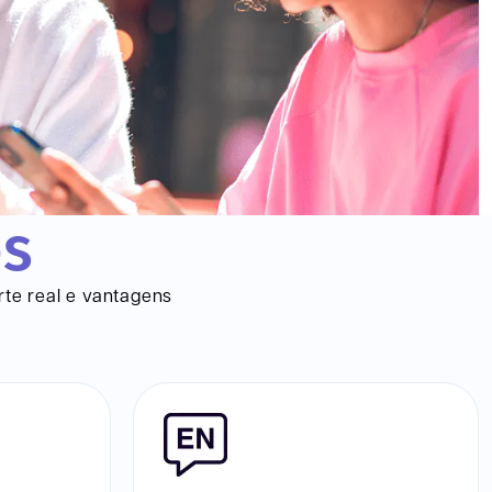
os
rte real e vantagens