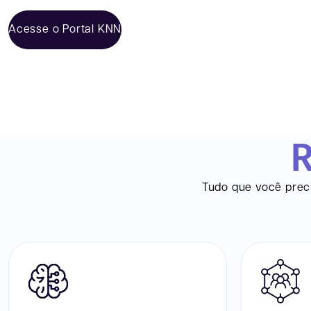
Acesse o Portal KNN
R
Tudo que você preci