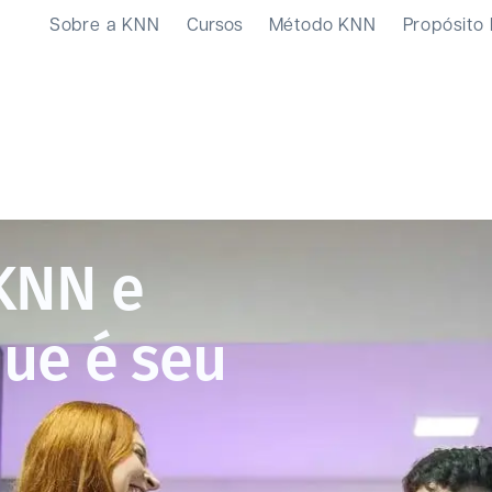
Sobre a KNN
Cursos
Método KNN
Propósito
 KNN e
que é seu