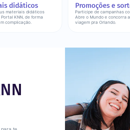
ais didáticos
Promoções e sort
s materiais didáticos
Participe de campanhas c
o Portal KNN, de forma
Abre o Mundo e concorra 
em complicação.
viagem pra Orlando.
KNN
 para te