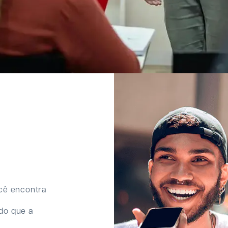
ocê encontra
udo que a