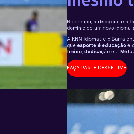
mesmo t
No campo, a disciplina e a tá
domínio de um novo idioma
A KNN Idiomas e o Barra en
que
esporte é educação
e q
treino
,
dedicação
e o
Métod
FAÇA PARTE DESSE TIME