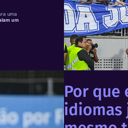
para uma
falam um
Por que 
idiomas