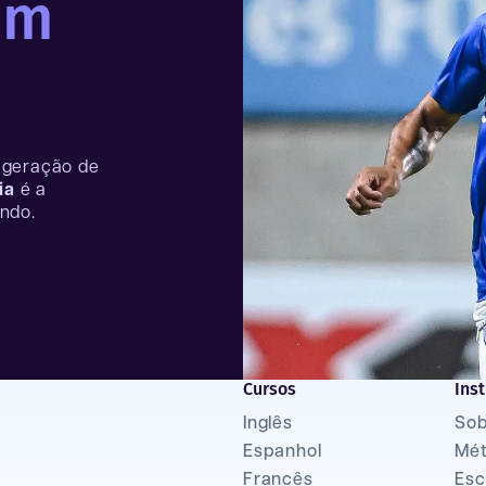
um
 geração de
ia
é a
ndo.
Cursos
Inst
Inglês
Sob
Espanhol
Mé
Francês
Esc