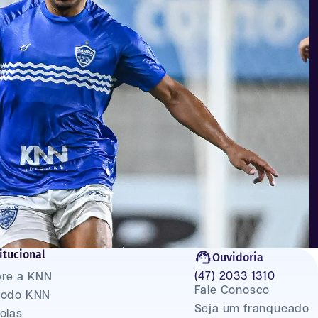
itucional
Ouvidoria
(47) 2033 1310
re a KNN
Fale Conosco
todo KNN
Seja um franqueado
olas