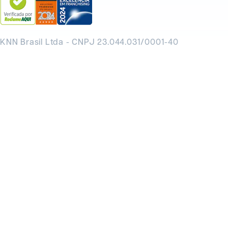
KNN Brasil Ltda - CNPJ 23.044.031/0001-40