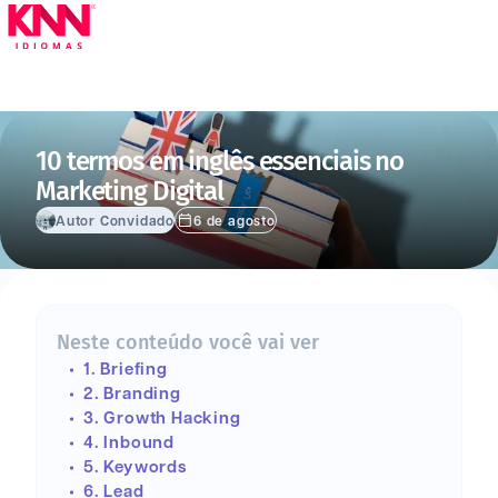
10 termos em inglês essenciais no
Marketing Digital
Autor Convidado
6 de agosto
Neste conteúdo você vai ver
1. Briefing
2. Branding
3. Growth Hacking
4. Inbound
5. Keywords
6. Lead