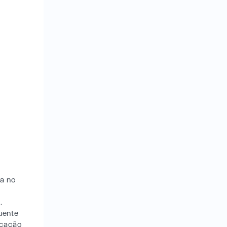
ia no
s
.
luente
icação