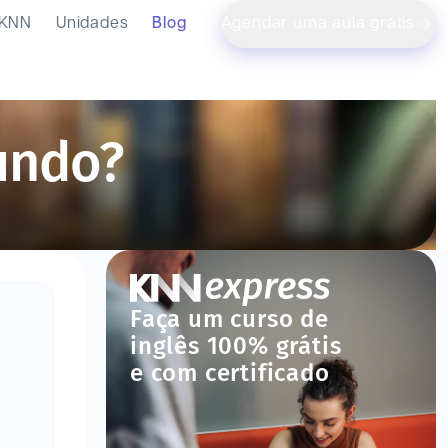
 KNN
Unidades
Blog
Agendar uma aula grátis
undo?
Faça um curso de
inglês 100% grátis
e com certificado