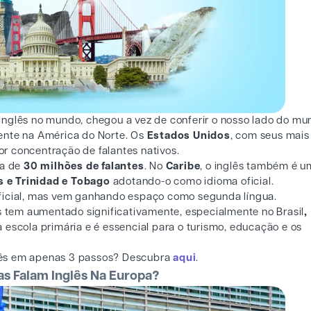
inglês no mundo, chegou a vez de conferir o nosso lado do mu
ente na América do Norte. Os
Estados Unidos
, com seus mais
or concentração de falantes nativos.
ca de
30 milhões de falantes
. No
Caribe
, o inglês também é 
 e Trinidad e Tobago
adotando-o como idioma oficial.
 oficial, mas vem ganhando espaço como segunda língua.
ês tem aumentado significativamente, especialmente no Brasil
,
a escola primária e é essencial para o turismo, educação e os
glês em apenas 3 passos? Descubra
aqui
.
s Falam Inglês Na Europa?