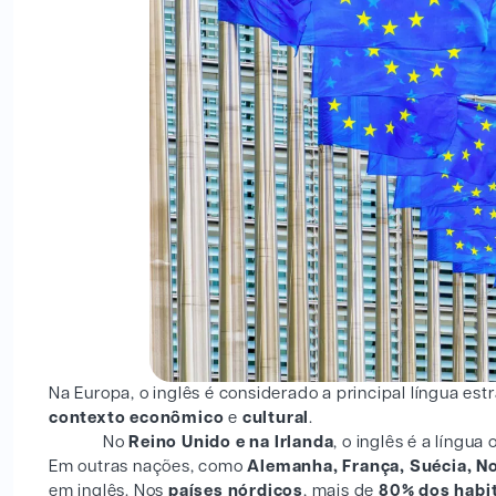
Na Europa, o inglês é considerado a principal língua est
contexto econômico
e
cultural
.
No
Reino Unido e na Irlanda
, o inglês é a língu
Em outras nações, como
Alemanha, França, Suécia, N
em inglês. Nos
países nórdicos
, mais de
80% dos habi