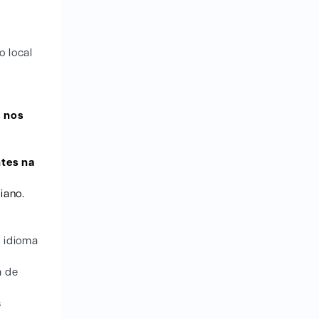
o local
s nos
ntes na
iano.
u idioma
a de
s