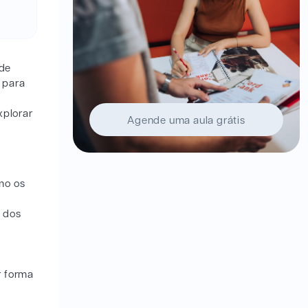
 de
o para
xplorar
Agende uma aula grátis
omo os
a dos
r forma