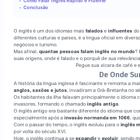
Como Falar Inglês Rápido e Fluente
Conclusão
O inglês é um dos idiomas mais
falados
e
influentes
do 
diferentes culturas e países, é a língua oficial em div
negócios e turismo.
Mas afinal,
quantas pessoas falam inglês no mundo
? 
suas origens, onde é falado e o porquê de sua relevância
Pegue sua xícara de café e
De Onde Sur
A história da língua inglesa é fascinante e remonta a m
anglos, saxões e jutos
, invadiram a Grã-Bretanha no sé
Os habitantes da ilha falavam principalmente o idioma c
invasores, formando o chamado
inglês antigo
.
O inglês antigo era bastante diferente do idioma que c
especialmente após a
invasão normanda em 1066
, qu
Com o passar do tempo, o inglês evoluiu para o
inglês 
por volta do século XVI.
Hoje, o inglês continua a se
expandir
e
evoluir
, sendo 