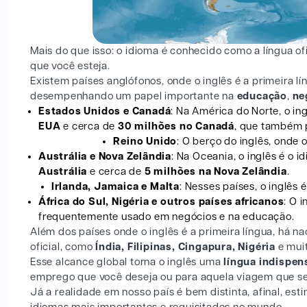
Mais do que isso: o idioma é conhecido como a língua of
que você esteja.
Existem países anglófonos, onde o inglês é a primeira lí
desempenhando um papel importante na
educação
,
ne
Estados Unidos e Canadá
: Na América do Norte, o in
EUA
e cerca de
30 milhões no Canadá
, que também p
Reino Unido
: O berço do inglês, onde 
Austrália e Nova Zelândia
: Na Oceania, o inglês é o 
Austrália
e cerca de
5 milhões na Nova Zelândia
.
Irlanda, Jamaica e Malta
: Nesses países, o inglês 
África do Sul, Nigéria e outros países africanos
: O 
frequentemente usado em negócios e na educação.
Além dos países onde o inglês é a primeira língua, há
oficial, como
Índia, Filipinas, Cingapura, Nigéria
e mui
Esse alcance global torna o inglês uma
língua indispen
emprego que você deseja ou para aquela viagem que s
Já a realidade em nosso país é bem distinta, afinal, es