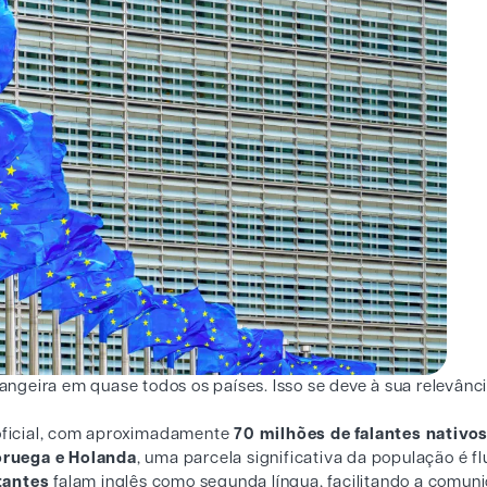
rangeira em quase todos os países. Isso se deve à sua relevânc
a oficial, com aproximadamente
70 milhões de falantes nativo
oruega e Holanda
, uma parcela significativa da população é f
tantes
falam inglês como segunda língua, facilitando a comun