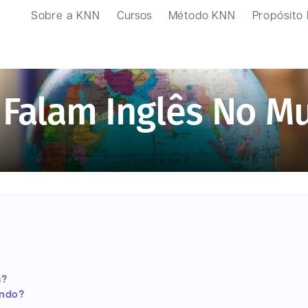
Sobre a KNN
Cursos
Método KNN
Propósito
 Falam Inglês No M
a?
undo?