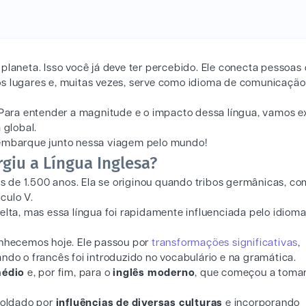
planeta. Isso você já deve ter percebido. Ele conecta pessoas
ersos lugares e, muitas vezes, serve como idioma de comunicaçã
Para entender a magnitude e o impacto dessa língua, vamos e
 global.
 embarque junto nessa viagem pelo mundo!
giu a Língua Inglesa?
ais de 1.500 anos. Ela se originou quando tribos germânicas, c
culo V.
elta, mas essa língua foi rapidamente influenciada pelo idiom
onhecemos hoje. Ele passou por
transformações significativas
,
ando o francês foi introduzido no vocabulário e na gramática.
médio
e, por fim, para o
inglês moderno
, que começou a toma
moldado por
influências de diversas culturas
e incorporando