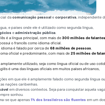
icial da
comunicação pessoal
e
corporativa
, independente d
ngua, e países onde ele é utilizado como segunda língua,
gócios
e
administração pública
.
glês é a língua principal, com mais de
300 milhões de falante
ossui o francês como idioma oficial.
o idioma é falado por cerca de
68 milhões de pessoas
.
idioma oficial e predominante, com mais de
25 milhões de fala
é amplamente utilizado, seja como língua oficial ou de uso cotid
inglês é uma das línguas oficiais em muitos países africanos,
 nações em que ele é amplamente falado como segunda língua o
tas nações caribenhas.
sável
em diversos contextos. Seja para conquistar aquela vag
empre sonhou.
tima-se que apenas
1% dos brasileiros são fluentes
em um do