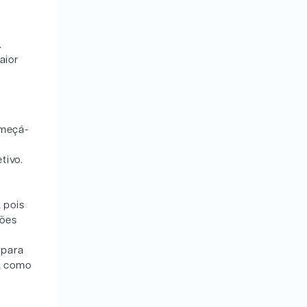
.
aior
omeçá-
tivo.
 pois
ções
 para
s, como