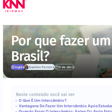
Por que fazer um
Brasil?
Inglês
Suellen Ferreira
9 de abril
Neste conteúdo você vai ver
O Que É Um Intercâmbio?
Vantagens De Fazer Um Intercâmbio Após Estudar 
Quando Fazer O Intercâmbio: Antes Ou Após Estud