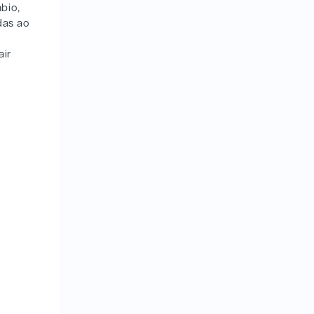
bio,
das ao
air