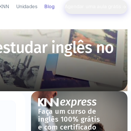
 KNN
Unidades
Blog
Agendar uma aula grátis
studar inglês no
Faça um curso de
inglês 100% grátis
e com certificado