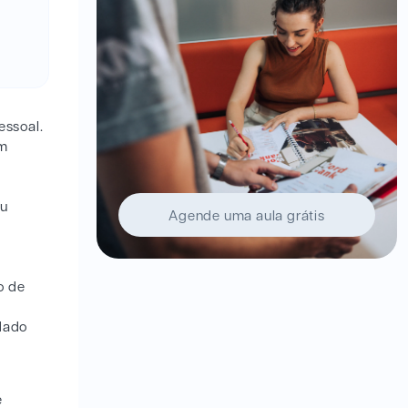
essoal.
um
ou
Agende uma aula grátis
o de
dado
e