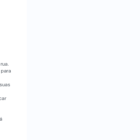
o
rua.
 para
 suas
car
Já