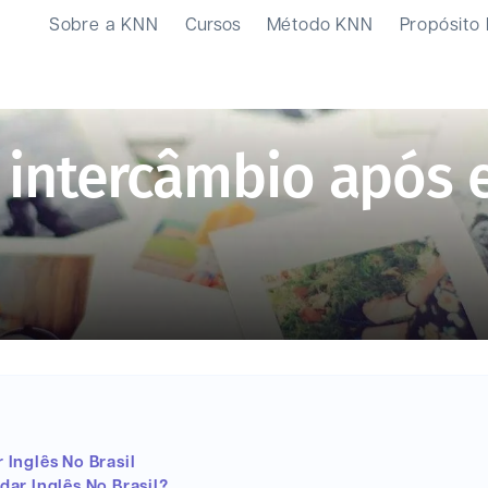
Sobre a KNN
Cursos
Método KNN
Propósito
 intercâmbio após e
Inglês No Brasil
ar Inglês No Brasil?