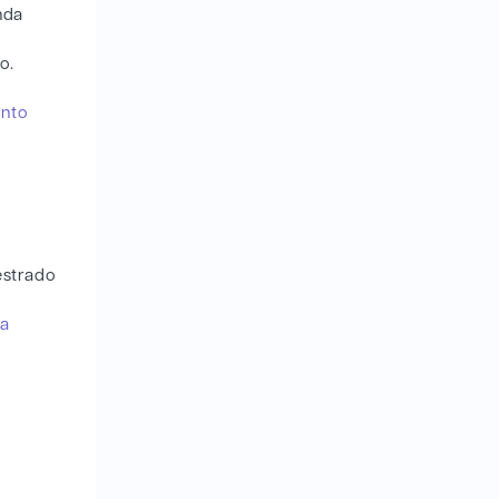
nda
o.
anto
estrado
ra