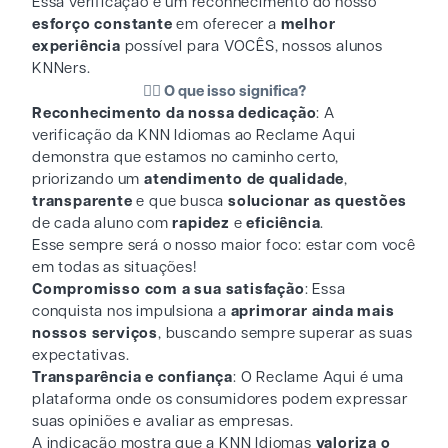
Essa verificação é um reconhecimento do nosso
esforço constante
em oferecer a
melhor
experiência
possível para VOCÊS, nossos alunos
KNNers.
👉🏻 O que isso significa?
Reconhecimento da nossa dedicação
: A
verificação da KNN Idiomas ao Reclame Aqui
demonstra que estamos no caminho certo,
priorizando um
atendimento de qualidade
,
transparente
e que busca
solucionar as questões
de cada aluno com
rapidez
e
eficiência
.
Esse sempre será o nosso maior foco: estar com você
em todas as situações!
Compromisso com a sua satisfação
: Essa
conquista nos impulsiona a
aprimorar ainda mais
nossos serviços
, buscando sempre superar as suas
expectativas.
Transparência e confiança
: O Reclame Aqui é uma
plataforma onde os consumidores podem expressar
suas opiniões e avaliar as empresas.
A indicação mostra que a KNN Idiomas
valoriza o