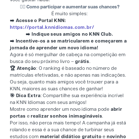
👉🏻 Como participar e aumentar suas chances?
É muito simples:
➡️ Acesse o Portal KNN:
https://portal.knnidiomas.com.br/
➡️ Indique seus amigos no KNN Club.
➡️ Incentive-os a se matricularem e começarem a
jornada de aprender um novo idioma!
Agora é só mergulhar de cabeça na competição em
busca do seu próximo livro –
grátis
.
🏆 Atenção
: O ranking é baseado no número de
matrículas efetivadas, e não apenas nas indicações.
Ou seja, quanto mais amigos você trouxer para a
KNN, maiores as suas chances de ganhar!
🎯 Dica Extra
: Compartilhe sua experiência incrível
na KNN Idiomas com seus amigos!
Mostre como aprender um novo idioma pode
abrir
portas
e
realizar sonhos inimagináveis
.
Por isso, não perca mais tempo! A campanha já está
rolando e essa é a sua chance de turbinar seus
estudos com
material didático gratuito
e
novinho