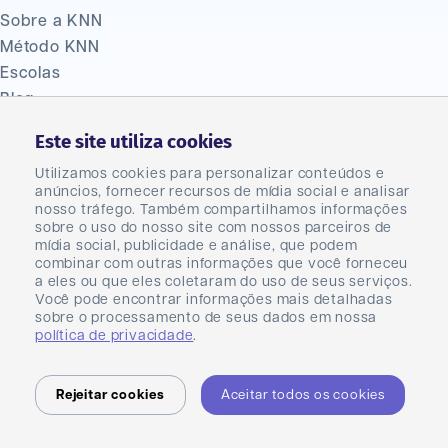
Sobre a KNN
Método KNN
Escolas
Blog
Política de Privacidade
Este site utiliza cookies
Termos de uso
Ouvidoria
Utilizamos cookies para personalizar conteúdos e
anúncios, fornecer recursos de mídia social e analisar
(47) 2033 1310
nosso tráfego. Também compartilhamos informações
Fale Conosco
sobre o uso do nosso site com nossos parceiros de
Seja um franqueado
mídia social, publicidade e análise, que podem
combinar com outras informações que você forneceu
Seja um parceiro
a eles ou que eles coletaram do uso de seus serviços.
Master
Você pode encontrar informações mais detalhadas
sobre o processamento de seus dados em nossa
Carreiras
política de privacidade
.
Rejeitar cookies
Aceitar todos os cookies
KNN Brasil Ltda - CNPJ 23.044.031/0001-40