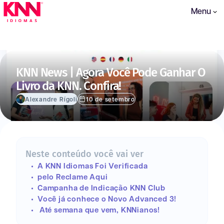
Menu
KNN News | Agora Você Pode Ganhar O
Livro da KNN. Confira!
Alexandre Rígoli
10 de setembro
Neste conteúdo você vai ver
A KNN Idiomas Foi Verificada
pelo Reclame Aqui
Campanha de Indicação KNN Club
Você já conhece o Novo Advanced 3!
Até semana que vem, KNNianos!