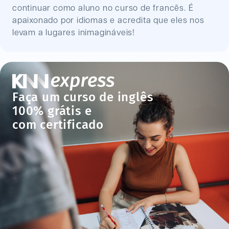
continuar como aluno no curso de francês. É
apaixonado por idiomas e acredita que eles nos
levam a lugares inimagináveis!
Faça um curso de inglês
100% grátis e
com certificado