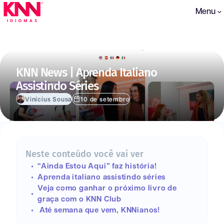
Menu
KNN News | Aprenda Italiano
Assistindo Séries
Vinícius Sousa
10 de setembro
Neste conteúdo você vai ver
“Ainda Estou Aqui” faz história!
Aprenda italiano assistindo séries
Veja como ganhar o próximo livro de
graça com o KNN Club
Até semana que vem, KNNianos!