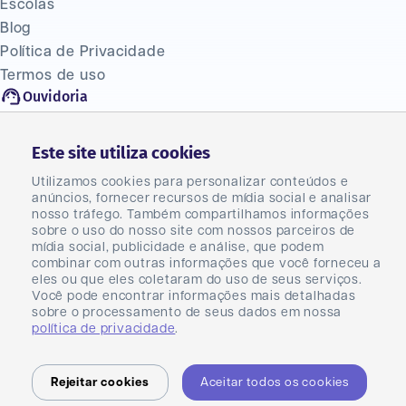
Escolas
Blog
Política de Privacidade
Termos de uso
Ouvidoria
(47) 2033 1310
Fale Conosco
Este site utiliza cookies
Seja um franqueado
Utilizamos cookies para personalizar conteúdos e
Seja um parceiro
anúncios, fornecer recursos de mídia social e analisar
Master
nosso tráfego. Também compartilhamos informações
sobre o uso do nosso site com nossos parceiros de
Carreiras
mídia social, publicidade e análise, que podem
combinar com outras informações que você forneceu a
eles ou que eles coletaram do uso de seus serviços.
Você pode encontrar informações mais detalhadas
sobre o processamento de seus dados em nossa
política de privacidade
.
KNN Brasil Ltda - CNPJ 23.044.031/0001-40
Rejeitar cookies
Aceitar todos os cookies