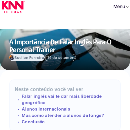
Menu
A Importância De Falar Inglês Para O
Personal Trainer
Suellen Ferreira
9 de setembro
Neste conteúdo você vai ver
Falar inglês vai te dar mais liberdade
geográfica
Alunos internacionais
Mas como atender a alunos de longe?
Conclusão