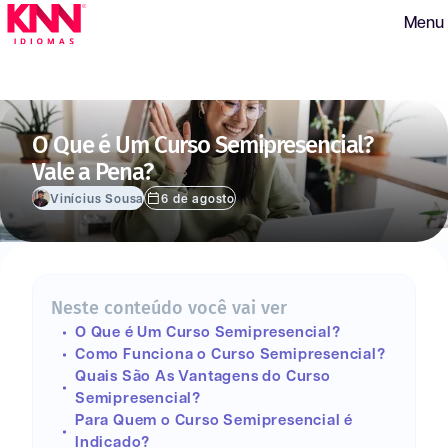
Menu
O Que é Um Curso Semipresencial?
Vale a Pena?
Vinícius Sousa
6 de agosto
Neste conteúdo você vai ver
O Que é Um Curso Semipresencial?
Como Funciona o Curso Semipresencial?
Quais São As Vantagens do Curso
Semipresencial?
Para Quem o Curso Semipresencial é
Indicado?