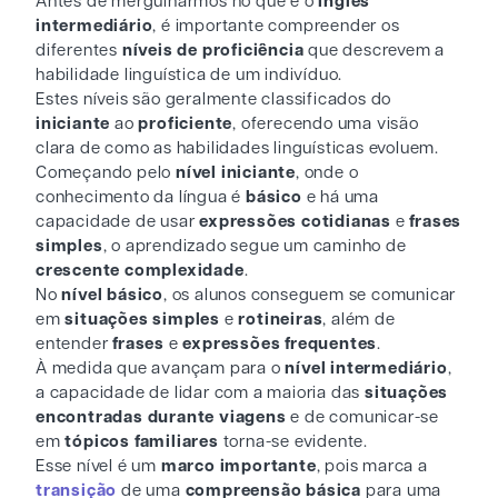
Antes de mergulharmos no que é o
inglês
intermediário
, é importante compreender os
diferentes
níveis de proficiência
que descrevem a
habilidade linguística de um indivíduo.
Estes níveis são geralmente classificados do
iniciante
ao
proficiente
, oferecendo uma visão
clara de como as habilidades linguísticas evoluem.
Começando pelo
nível iniciante
, onde o
conhecimento da língua é
básico
e há uma
capacidade de usar
expressões cotidianas
e
frases
simples
, o aprendizado segue um caminho de
crescente complexidade
.
No
nível básico
, os alunos conseguem se comunicar
em
situações simples
e
rotineiras
, além de
entender
frases
e
expressões frequentes
.
À medida que avançam para o
nível intermediário
,
a capacidade de lidar com a maioria das
situações
encontradas durante viagens
e de comunicar-se
em
tópicos familiares
torna-se evidente.
Esse nível é um
marco importante
, pois marca a
transição
de uma
compreensão básica
para uma