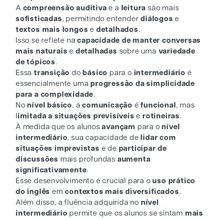
A
compreensão auditiva
e a
leitura
são mais
sofisticadas
, permitindo entender
diálogos
e
textos mais longos
e
detalhados
.
Isso se reflete na
capacidade de manter conversas
mais naturais
e
detalhadas
sobre uma
variedade
de tópicos
.
Essa
transição
do
básico
para o
intermediário
é
essencialmente uma
progressão da simplicidade
para a complexidade
.
No
nível básico
, a
comunicação
é
funcional
, mas
l
imitada a situações previsíveis
e
rotineiras
.
À medida que os alunos
avançam
para o
nível
intermediário
, sua capacidade de
lidar com
situações imprevistas
e de
participar de
discussões
mais profundas
aumenta
significativamente
.
Esse desenvolvimento é crucial para o
uso prático
do inglês
em
contextos mais diversificados
.
Além disso, a fluência adquirida no
nível
intermediário
permite que os alunos se sintam
mais