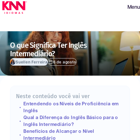
Menu
O que Significa Ter Inglês
Intermediário?
Suellen Ferreira
6 de agosto
Neste conteúdo você vai ver
Entendendo os Níveis de Proficiência em
Inglês
Qual a Diferença do Inglês Básico para o
Inglês Intermediário?
Benefícios de Alcançar o Nível
Intermediário