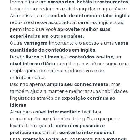
forma eficaz em
aeroportos
,
hotéis
e
restaurantes
,
tornando suas viagens mais tranquilas e agradáveis.
Além disso, a capacidade de
entender
e
falar inglês
reduz o estresse associado a barreiras linguísticas,
permitindo que você
aproveite melhor suas
experiências em outros países
.
Outra
vantagem
importante é o acesso a uma
vasta
quantidade de conteúdos em inglês
.
Desde
livros
e
filmes
até
conteúdos on-line
, um
nível intermediário
permite que você consuma uma
ampla gama de materiais educativos e de
entretenimento.
Isso não apenas
amplia seu conhecimento
, mas
também ajuda a manter e melhorar suas habilidades
linguísticas através da
exposição contínua ao
idioma
.
Alcançar o
nível intermediário
facilita a
comunicação com falantes de inglês, o que pode
levar à formação de
conexões pessoais
e
profissionais
em um
contexto internacional
.
Essa
interação social
é fundamental para
expandir