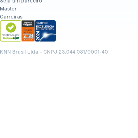
Seja um parceiro
Master
Carreiras
KNN Brasil Ltda - CNPJ 23.044.031/0001-40