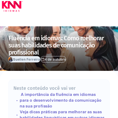
Menu
Fluência em idiomas: Como melhorar
suas habilidades de comunicação
profissional
Suellen Ferreira
4 de outubro
Neste conteúdo você vai ver
A importância da fluência em idiomas
para o desenvolvimento da comunicação
na sua profissão
Veja dicas práticas para melhorar as suas
habilidades linguísticas em outros idiomas