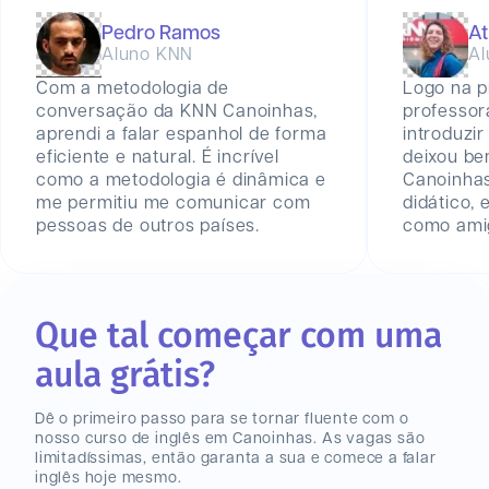
Pedro Ramos
At
Aluno KNN
Al
Com a metodologia de
Logo na p
conversação da KNN Canoinhas,
professor
aprendi a falar espanhol de forma
introduzir
eficiente e natural. É incrível
deixou be
como a metodologia é dinâmica e
Canoinha
me permitiu me comunicar com
didático,
pessoas de outros países.
como amig
Que tal começar com uma
aula grátis?
Dê o primeiro passo para se tornar fluente com o
nosso curso de inglês
em Canoinhas
. As vagas são
limitadíssimas, então garanta a sua e comece a falar
inglês hoje mesmo.