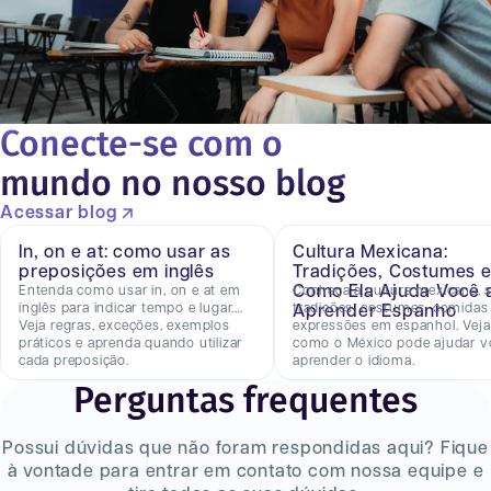
Conecte-se com o
mundo no nosso blog
Acessar blog
In, on e at: como usar as
Cultura Mexicana:
preposições em inglês
Tradições, Costumes 
Como Ela Ajuda Você 
Entenda como usar in, on e at em
Conheça a cultura mexicana, 
inglês para indicar tempo e lugar.
tradições, costumes, comidas
Aprender Espanho
Veja regras, exceções, exemplos
expressões em espanhol. Veja
práticos e aprenda quando utilizar
como o México pode ajudar v
cada preposição.
aprender o idioma.
Perguntas frequentes
Possui dúvidas que não foram respondidas aqui? Fique
à vontade para entrar em contato com nossa equipe e