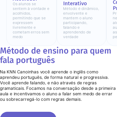
C
Interativo
Os alunos se
P
sentem à vontade e
Método é dinâmico,
acolhidos,
envolvente e
Pr
permitindo que se
mantem o aluno
n
expressem
participando,
al
livremente e
falando e
au
cometam erros sem
aprendendo de
as
medo
verdade
pe
Método de ensino para quem
fala português
Na KNN
Canoinhas
você aprende o inglês como
aprendeu português, de forma natural e progressiva.
Você aprende falando, e não através de regras
gramaticais. Focamos na conversação desde a primeira
aula e incentivamos o aluno a falar sem medo de errar
ou sobrecarregá-lo com regras demais.